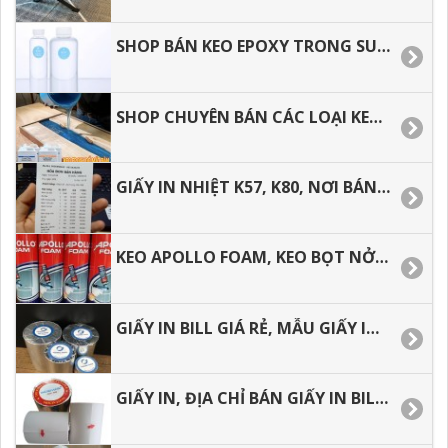
SHOP BÁN KEO EPOXY TRONG SUỐT ĐỔ MẶT BÀN TẠI TP.HCM
SHOP CHUYÊN BÁN CÁC LOẠI KEO EPOXY TRONG SUỐT.
GIẤY IN NHIỆT K57, K80, NƠI BÁN GIÁ RẺ TẠI TP.HCM.
KEO APOLLO FOAM, KEO BỌT NỞ TRƯƠNG.
GIẤY IN BILL GIÁ RẺ, MẪU GIẤY IN CẢM NHIỆT THÔNG DỤNG.
GIẤY IN, ĐỊA CHỈ BÁN GIẤY IN BILL, IN NHIỆT K57, K80 GIÁ RẺ.