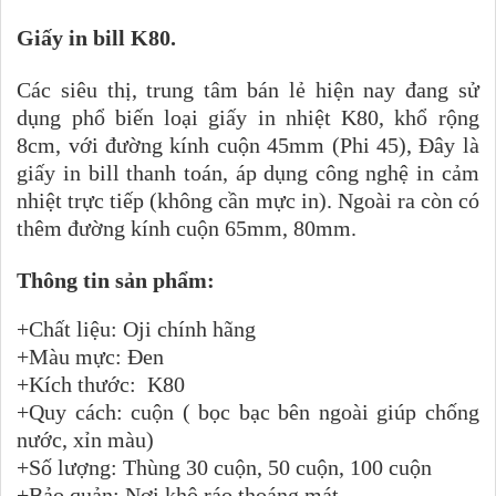
Giấy in bill K80.
Các siêu thị, trung tâm bán lẻ hiện nay đang sử
dụng phổ biến loại giấy in nhiệt K80, khổ rộng
8cm, với đường kính cuộn 45mm (Phi 45), Đây là
giấy in bill thanh toán, áp dụng công nghệ in cảm
nhiệt trực tiếp (không cần mực in). Ngoài ra còn có
thêm đường kính cuộn 65mm, 80mm.
Thông tin sản phẩm:
+Chất liệu: Oji chính hãng
+Màu mực: Đen
+Kích thước: K80
+Quy cách: cuộn ( bọc bạc bên ngoài giúp chống
nước, xỉn màu)
+Số lượng: Thùng 30 cuộn, 50 cuộn, 100 cuộn
+Bảo quản: Nơi khô ráo thoáng mát