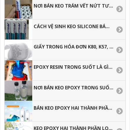
NƠI BÁN KEO TRÁM VẾT NỨT TƯỜNG, NGOÀI TRỜI APOLLO SILICONE A300.
CÁCH VỆ SINH KEO SILICONE BÁM DÍNH TRÊN TAY, TRÊN ÁO.
GIẤY TRONG HÓA ĐƠN K80, K57, GIẤY IN BILL GIÁ RẺ TP. HCM
EPOXY RESIN TRONG SUỐT LÀ GÌ? ĐỊA CHỈ MUA GIÁ TỐT TẠI TP.HCM.
NƠI BÁN KEO EPOXY TRONG SUỐT TẠI TÂN BÌNH, BÌNH TÂN, HÓC MÔN, Q.12. Q.9. THỦ ĐỨC
BÁN KEO EPOXY HAI THÀNH PHẦN TRONG SUỐT TẠI TÂN BÌNH, BÌNH TÂN, HÓC MÔN.
KEO EPOXY HAI THÀNH PHẦN LOẠI 3:1 TRONG XUỐT, ĐỔ BÀN GIÁ TỐT TẠI HÓC MÔN, BÌNH TÂN