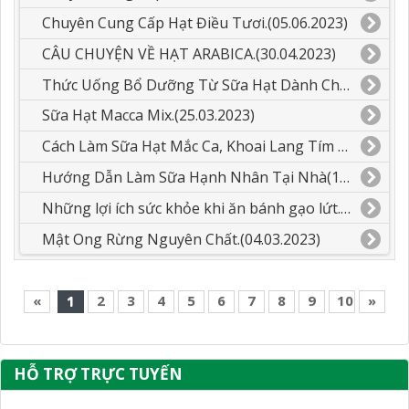
Chuyên Cung Cấp Hạt Điều Tươi.(05.06.2023)
CÂU CHUYỆN VỀ HẠT ARABICA.(30.04.2023)
Thức Uống Bổ Dưỡng Từ Sữa Hạt Dành Cho Các Bé.(26.03.2023)
Sữa Hạt Macca Mix.(25.03.2023)
Cách Làm Sữa Hạt Mắc Ca, Khoai Lang Tím Mix Dừa.(23.03.2023)
Hướng Dẫn Làm Sữa Hạnh Nhân Tại Nhà(14.03.2023)
Những lợi ích sức khỏe khi ăn bánh gạo lứt.(12.03.2023)
Mật Ong Rừng Nguyên Chất.(04.03.2023)
«
1
2
3
4
5
6
7
8
9
10
»
HỖ TRỢ TRỰC TUYẾN