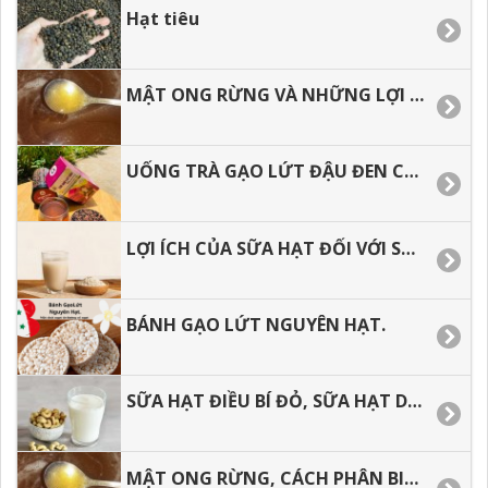
Hạt tiêu
MẬT ONG RỪNG VÀ NHỮNG LỢI ÍCH KHI SỬ DỤNG
UỐNG TRÀ GẠO LỨT ĐẬU ĐEN CÓ TÁC DỤNG GÌ, THƯỜNG XUYÊN SỬ DỤNG CÓ TỐT KHÔNG?
LỢI ÍCH CỦA SỮA HẠT ĐỐI VỚI SỨC KHỎE
BÁNH GẠO LỨT NGUYÊN HẠT.
SỮA HẠT ĐIỀU BÍ ĐỎ, SỮA HẠT DINH DƯỠNG CHO BẠN.
MẬT ONG RỪNG, CÁCH PHÂN BIỆT MẬT ONG RỪNG VÀ MẬT ONG NUÔI.