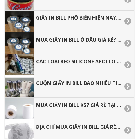
GIẤY IN BILL PHỔ BIẾN HIỆN NAY. TƯ VẤN MẪU GIẤY PHÙ HỌP
MUA GIẤY IN BILL Ở ĐÂU GIÁ RẺ? GIẤY IN ĐƯỢC SỬ DỤNG NHƯ THẾ NÀO.
CÁC LOẠI KEO SILICONE APOLLO HIỆN NAY, LIÊN HỆ MUA HÀNG SỈ LẺ
CUỘN GIẤY IN BILL BAO NHIÊU TIỀN, ĐỊA CHỈ MUA SỈ LẺ TẠI HCM
MUA GIẤY IN BILL K57 GIÁ RẺ TẠI HCM, GIAO HÀNG NHANH
ĐỊA CHỈ MUA GIẤY IN BILL GIÁ RẺ, GIAO HÀNG NHANH MUA BAO NHIÊU CŨNG CÓ.