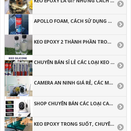
KEO EPOXY LÀ GÌ? NHỮNG CÁCH PHA KEO EPOXY ĐÚNG CÁCH
APOLLO FOAM, CÁCH SỬ DỤNG ĐÚNG CÁCH, HIỆU QUẢ, TIẾT KIỆM
KEO EPOXY 2 THÀNH PHẦN TRONG SUỐT, THOÁT KHÍ TỐT, CHỊU NHIỆT.
CHUYÊN BÁN SỈ LẺ CÁC LOẠI KEO APOLLO SILICONE A300, A500,A600.
CAMERA AN NINH GIÁ RẺ, CÁC MẪU CAMERA DƯỚI 500 NGÀN CÓ TỐT KHÔNG.
SHOP CHUYÊN BÁN CÁC LOẠI CAMERA AN NINH GIÁ RẺ.
KEO EPOXY TRONG SUỐT, CHUYÊN BÁN KEO ĐỔ MẶT BÀN.