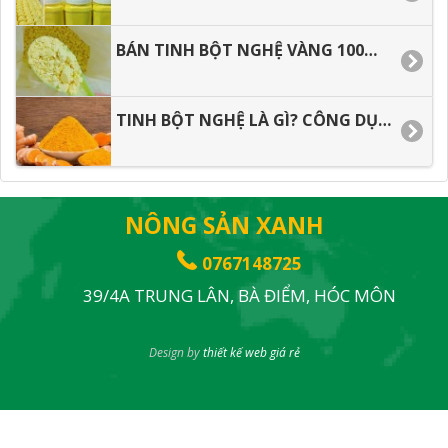
BÁN TINH BỘT NGHỆ VÀNG 100% NGUYÊN CHẤT KHÔNG PHA TRỘN
TINH BỘT NGHỆ LÀ GÌ? CÔNG DỤNG TINH BỘT NGHỆ
NÔNG SẢN XANH
0767148725
39/4A TRUNG LÂN, BÀ ĐIỂM, HÓC MÔN
Design by
thiết kế web giá rẻ