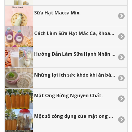
Sữa Hạt Macca Mix.
Cách Làm Sữa Hạt Mắc Ca, Khoai Lang Tím Mix Dừa.
Hướng Dẫn Làm Sữa Hạnh Nhân Tại Nhà
Những lợi ích sức khỏe khi ăn bánh gạo lứt.
Mật Ong Rừng Nguyên Chất.
Một số công dụng của mật ong đối với sức khỏe