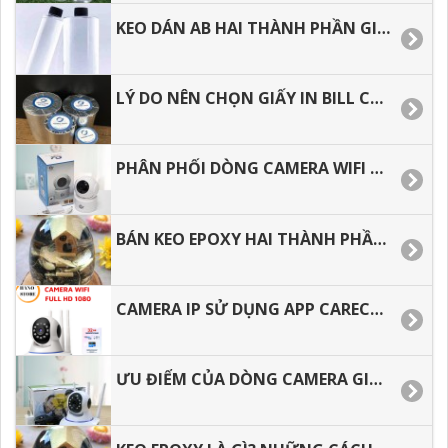
KEO DÁN AB HAI THÀNH PHẦN GIÁ TỐT TẠI TP.HCM.
LÝ DO NÊN CHỌN GIẤY IN BILL CHO VIỆC KINH DOANH.
PHÂN PHỐI DÒNG CAMERA WIFI 360, HƯỚNG DẪN CÀI ĐẶT CHI TIẾT.
BÁN KEO EPOXY HAI THÀNH PHẦN, SHIP CODE TOÀN QUỐC.
CAMERA IP SỬ DỤNG APP CARECAM, DÒNG CAMERA THẾ HỆ MỚI.
ƯU ĐIỂM CỦA DÒNG CAMERA GIÁ RẺ CÓ TỐT KHÔNG.