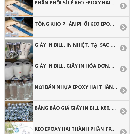
PHÂN PHỐI SỈ LẺ KEO EPOXY HAI THÀNH PHẦN TẠI HÓC MÔN, BÌNH TÂN, BÌNH CHÁNH.
TỔNG KHO PHÂN PHỐI KEO EPOXY GIÁ RẺ, GIAO HÀNG NHANH, SHIP COD, CHÀNH XE.
GIẤY IN BILL, IN NHIỆT, TẠI SAO SỬ DỤNG GIẤY IN BILL CHO VIỆC KINH DOANH.
GIẤY IN BILL, GIẤY IN HÓA ĐƠN, ĐỊA CHỈ MUA HÀNG GIÁ RẺ TẠI TP.HCM.
NƠI BÁN NHỰA EPOXY HAI THÀNH PHẦN AB GIÁ RẺ, GIAO HÀNG NHANH.
BẢNG BÁO GIÁ GIẤY IN BILL K80, GIẤY IN NHIỆT GIÁ RẺ
KEO EPOXY HAI THÀNH PHẦN TRONG SUỐT, BẢNG BÁO GIÁ.