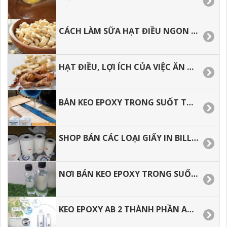
CÁCH LÀM SỮA HẠT ĐIỀU NGON TẠI NHÀ
HẠT ĐIỀU, LỢI ÍCH CỦA VIỆC ĂN HẠT ĐIỀU ĐỐI VỚI SỨC KHỎE
BÁN KEO EPOXY TRONG SUỐT TẠI TP.HCM, GIAO HÀNG TOÀN QUỐC.
SHOP BÁN CÁC LOẠI GIẤY IN BILL, GIẤY IN NHIỆT GIÁ RẺ.
NƠI BÁN KEO EPOXY TRONG SUỐT HAI THÀNH PHẦN GIÁ RẺ.
KEO EPOXY AB 2 THÀNH PHẦN AB, EPOXY RESIN ĐỔ MẶT BÀN GIÁ RẺ.