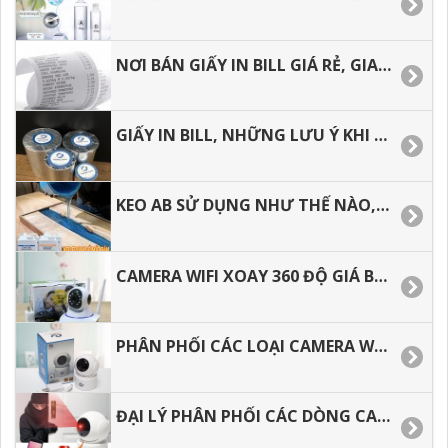
NƠI BÁN GIẤY IN BILL GIÁ RẺ, GIAO HÀNG NHANH.
GIẤY IN BILL, NHỮNG LƯU Ý KHI CHỌN MUA GIẤY IN HÓA ĐƠN.
KEO AB SỬ DỤNG NHƯ THẾ NÀO, CÁCH PHA KEO EPOXY RESIN ĐÚNG CÁCH.
CAMERA WIFI XOAY 360 ĐỘ GIÁ BAO NHIÊU TIỀN, ĐỊA CHỈ MUA GIÁ RẺ TẠI TP.HCM
PHÂN PHỐI CÁC LOẠI CAMERA WIFI AN NINH XOAY 360 ĐỘ GIÁ RẺ.
ĐẠI LÝ PHÂN PHỐI CÁC DÒNG CAMERA WIFI GIÁ RẺ TẠI TP.HCM­­