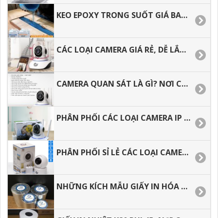
KEO EPOXY TRONG SUỐT GIÁ BAO NHIÊU, ĐỊA CHỈ MUA HÀNG GIÁ RẺ TẠI HCM.
CÁC LOẠI CAMERA GIÁ RẺ, DỄ LẮP DẶT CHO GIA ĐÌNH.
CAMERA QUAN SÁT LÀ GÌ? NƠI CUNG CẤP CAMERA GIÁ RẺ CHO ĐẠI LÝ
PHÂN PHỐI CÁC LOẠI CAMERA IP WIFI GIÁ RẺ TẠI BÌNH DƯƠNG
PHÂN PHỐI SỈ LẺ CÁC LOẠI CAMERA IP WIFI GIÁ RẺ TẠI TP.HCM
NHỮNG KÍCH MẪU GIẤY IN HÓA ĐƠN HIỆN NAY