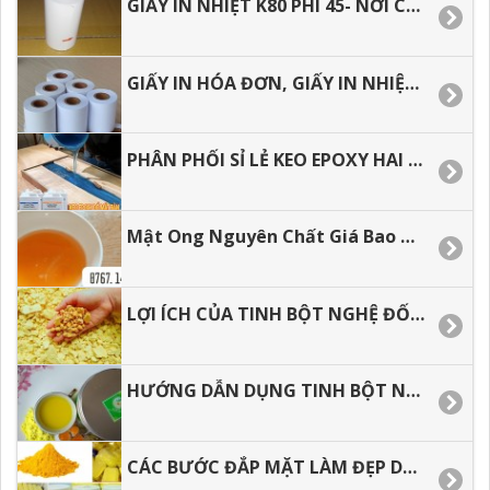
GIẤY IN NHIỆT K80 PHI 45- NƠI CUNG CẤP GIÁ SỈ.
GIẤY IN HÓA ĐƠN, GIẤY IN NHIỆT GIÁ RẺ
PHÂN PHỐI SỈ LẺ KEO EPOXY HAI THÀNH PHẦN ĐỔ BÀN, ĐỔ KHUÔN.
Mật Ong Nguyên Chất Giá Bao Nhiêu 1 LÍT
LỢI ÍCH CỦA TINH BỘT NGHỆ ĐỐI VỚI SỨC KHỎE
HƯỚNG DẪN DỤNG TINH BỘT NGHỆ HIỆU QUẢ TỐT NHẤT
CÁC BƯỚC ĐẮP MẶT LÀM ĐẸP DA VỚI TÍNH BỘT NGHỆ