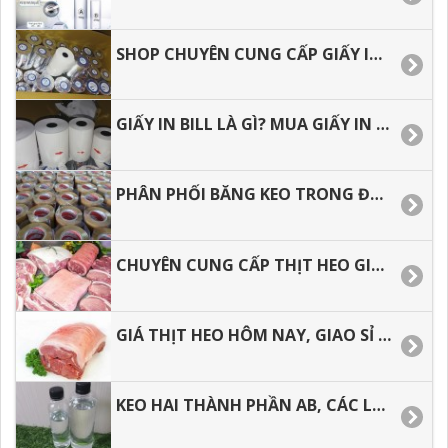
SHOP CHUYÊN CUNG CẤP GIẤY IN BIL, GIẤY IN NHIỆT CHẤT LƯỢNG GIÁ RẺ.
GIẤY IN BILL LÀ GÌ? MUA GIẤY IN NHIỆT Ở ĐÂU GIÁ RẺ.
PHÂN PHỐI BĂNG KEO TRONG ĐỤC ĐỂ GÓI HÀNG HÓA.
CHUYÊN CUNG CẤP THỊT HEO GIÁ SỈ TẠI HỒ CHÍ MINH
GIÁ THỊT HEO HÔM NAY, GIAO SỈ TẬN NƠI TẠI HỒ CHÍ MINH.
KEO HAI THÀNH PHẦN AB, CÁC LỖI THƯỜNG GẶP TRONG QUÁ TRÌNH THI CÔNG.