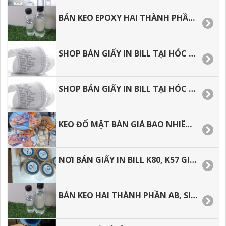
BÁN KEO EPOXY HAI THÀNH PHẦN SỐ LƯỢNG 1 KÝ, 3, KÝ, 5 KÝ, 10 KÝ VÀ SỐ LƯỢNG LỚN.
SHOP BÁN GIẤY IN BILL TẠI HÓC MÔN, BÌNH TÂN, TÂN BÌNH, TÂN PHÚ.
SHOP BÁN GIẤY IN BILL TẠI HÓC MÔN, BÌNH TÂN, TÂN BÌNH, TÂN PHÚ.
KEO ĐỔ MẶT BÀN GIÁ BAO NHIÊU, ĐỊA CHỈ BÁN KEO GIÁ RẺ TẠI Q8, Q.7. Q.5.
NƠI BÁN GIẤY IN BILL K80, K57 GIÁ RẺ TẠI TP.HCM.
BÁN KEO HAI THÀNH PHẦN AB, SIÊU TRONG SIÊU CỨNG GIÁ RẺ.