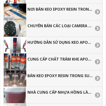
NƠI BÁN KEO EPOXY RESIN TRONG SUỐT LÀM ĐỒ HANDMADE
CHUYÊN BÁN CÁC LOẠI CAMERA WIFI AN NINH TRONG NHÀ GIÁ RẺ.
HƯỚNG DẪN SỬ DỤNG KEO APOLLO FOAM ĐÚNG CÁCH, TIẾT KIỆM.
CUNG CẤP CHẤT TRÁM KHE APOLLO FOAM GIÁ RẺ, GIAO HÀNG NHANH
BÁN KEO EPOXY RESIN TRONG SUỐT ĐỔ BÀN, LÀM TRANG SỨC GIÁ TỐT
NHÀ CUNG CẤP NHỰA HỒNG LÀM KHUÔN, CHỐNG THẤM CAO CẤP.