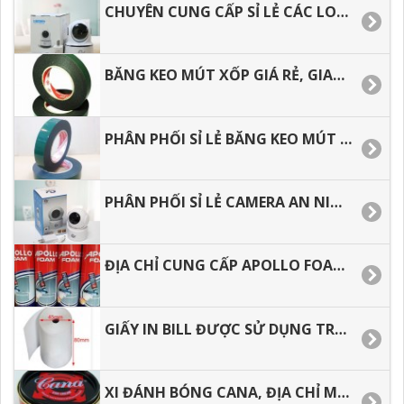
CHUYÊN CUNG CẤP SỈ LẺ CÁC LOẠI CAMERA WIFI TRONG NHÀ HÌNH ẢNH SẮC NÉT.
BĂNG KEO MÚT XỐP GIÁ RẺ, GIAO HÀNG TOÀN QUỐC.
PHÂN PHỐI SỈ LẺ BĂNG KEO MÚT XỐP, GIAO HÀNG NHANH.
PHÂN PHỐI SỈ LẺ CAMERA AN NINH TRONG NHÀ DƯỚI 500 NGÀN
ĐỊA CHỈ CUNG CẤP APOLLO FOAM GIÁ RẺ TẠI HCM
GIẤY IN BILL ĐƯỢC SỬ DỤNG TRONG KINH DOANH HIỆN NAY, CÁCH BẢO QUẢN GIẤY IN BILL.
XI ĐÁNH BÓNG CANA, ĐỊA CHỈ MUA Ở ĐÂU GIÁ RẺ.