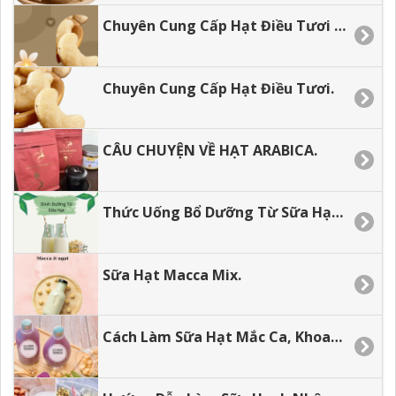
Chuyên Cung Cấp Hạt Điều Tươi Gía Tận Xưởng.
Chuyên Cung Cấp Hạt Điều Tươi.
CÂU CHUYỆN VỀ HẠT ARABICA.
Thức Uống Bổ Dưỡng Từ Sữa Hạt Dành Cho Các Bé.
Sữa Hạt Macca Mix.
Cách Làm Sữa Hạt Mắc Ca, Khoai Lang Tím Mix Dừa.