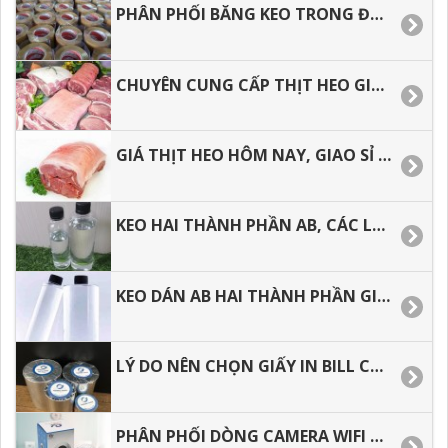
PHÂN PHỐI BĂNG KEO TRONG ĐỤC ĐỂ GÓI HÀNG HÓA.
CHUYÊN CUNG CẤP THỊT HEO GIÁ SỈ TẠI HỒ CHÍ MINH
GIÁ THỊT HEO HÔM NAY, GIAO SỈ TẬN NƠI TẠI HỒ CHÍ MINH.
KEO HAI THÀNH PHẦN AB, CÁC LỖI THƯỜNG GẶP TRONG QUÁ TRÌNH THI CÔNG.
KEO DÁN AB HAI THÀNH PHẦN GIÁ TỐT TẠI TP.HCM.
LÝ DO NÊN CHỌN GIẤY IN BILL CHO VIỆC KINH DOANH.
PHÂN PHỐI DÒNG CAMERA WIFI 360, HƯỚNG DẪN CÀI ĐẶT CHI TIẾT.