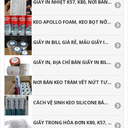
GIẤY IN NHIỆT K57, K80, NƠI BÁN GIÁ RẺ TẠI TP.HCM.
KEO APOLLO FOAM, KEO BỌT NỞ TRƯƠNG.
GIẤY IN BILL GIÁ RẺ, MẪU GIẤY IN CẢM NHIỆT THÔNG DỤNG.
GIẤY IN, ĐỊA CHỈ BÁN GIẤY IN BILL, IN NHIỆT K57, K80 GIÁ RẺ.
NƠI BÁN KEO TRÁM VẾT NỨT TƯỜNG, NGOÀI TRỜI APOLLO SILICONE A300.
CÁCH VỆ SINH KEO SILICONE BÁM DÍNH TRÊN TAY, TRÊN ÁO.
GIẤY TRONG HÓA ĐƠN K80, K57, GIẤY IN BILL GIÁ RẺ TP. HCM