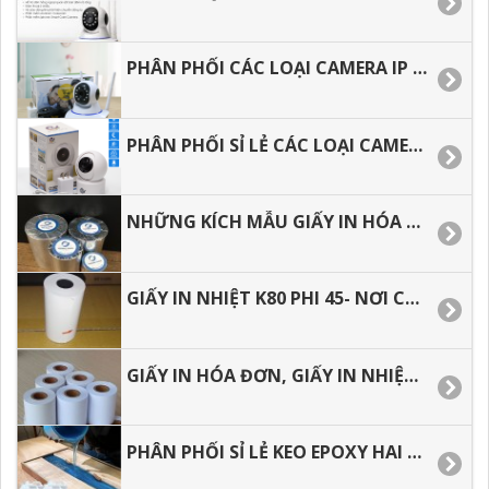
PHÂN PHỐI CÁC LOẠI CAMERA IP WIFI GIÁ RẺ TẠI BÌNH DƯƠNG
PHÂN PHỐI SỈ LẺ CÁC LOẠI CAMERA IP WIFI GIÁ RẺ TẠI TP.HCM
NHỮNG KÍCH MẪU GIẤY IN HÓA ĐƠN HIỆN NAY
GIẤY IN NHIỆT K80 PHI 45- NƠI CUNG CẤP GIÁ SỈ.
GIẤY IN HÓA ĐƠN, GIẤY IN NHIỆT GIÁ RẺ
PHÂN PHỐI SỈ LẺ KEO EPOXY HAI THÀNH PHẦN ĐỔ BÀN, ĐỔ KHUÔN.