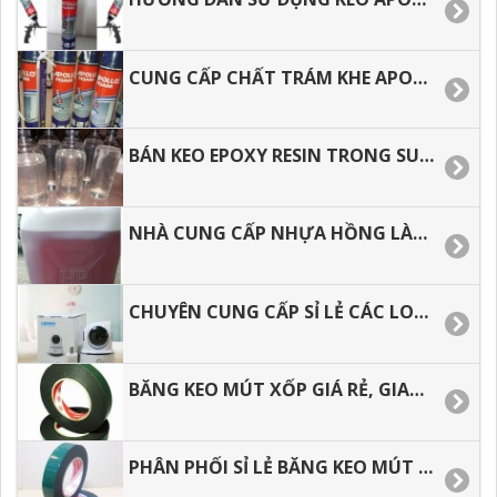
CUNG CẤP CHẤT TRÁM KHE APOLLO FOAM GIÁ RẺ, GIAO HÀNG NHANH
BÁN KEO EPOXY RESIN TRONG SUỐT ĐỔ BÀN, LÀM TRANG SỨC GIÁ TỐT
NHÀ CUNG CẤP NHỰA HỒNG LÀM KHUÔN, CHỐNG THẤM CAO CẤP.
CHUYÊN CUNG CẤP SỈ LẺ CÁC LOẠI CAMERA WIFI TRONG NHÀ HÌNH ẢNH SẮC NÉT.
BĂNG KEO MÚT XỐP GIÁ RẺ, GIAO HÀNG TOÀN QUỐC.
PHÂN PHỐI SỈ LẺ BĂNG KEO MÚT XỐP, GIAO HÀNG NHANH.