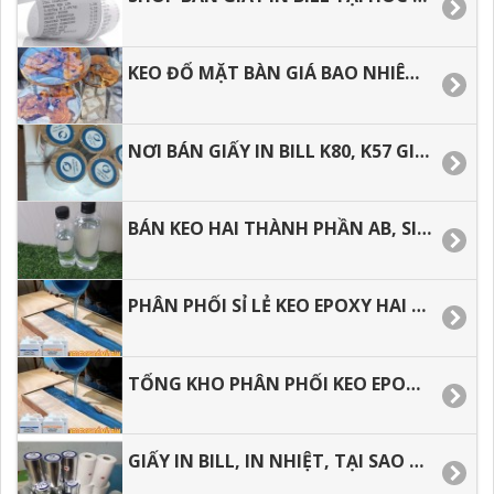
KEO ĐỔ MẶT BÀN GIÁ BAO NHIÊU, ĐỊA CHỈ BÁN KEO GIÁ RẺ TẠI Q8, Q.7. Q.5.
NƠI BÁN GIẤY IN BILL K80, K57 GIÁ RẺ TẠI TP.HCM.
BÁN KEO HAI THÀNH PHẦN AB, SIÊU TRONG SIÊU CỨNG GIÁ RẺ.
PHÂN PHỐI SỈ LẺ KEO EPOXY HAI THÀNH PHẦN TẠI HÓC MÔN, BÌNH TÂN, BÌNH CHÁNH.
TỔNG KHO PHÂN PHỐI KEO EPOXY GIÁ RẺ, GIAO HÀNG NHANH, SHIP COD, CHÀNH XE.
GIẤY IN BILL, IN NHIỆT, TẠI SAO SỬ DỤNG GIẤY IN BILL CHO VIỆC KINH DOANH.