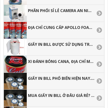
PHÂN PHỐI SỈ LẺ CAMERA AN NINH TRONG NHÀ DƯỚI 500 NGÀN
ĐỊA CHỈ CUNG CẤP APOLLO FOAM GIÁ RẺ TẠI HCM
GIẤY IN BILL ĐƯỢC SỬ DỤNG TRONG KINH DOANH HIỆN NAY, CÁCH BẢO QUẢN GIẤY IN BILL.
XI ĐÁNH BÓNG CANA, ĐỊA CHỈ MUA Ở ĐÂU GIÁ RẺ.
GIẤY IN BILL PHỔ BIẾN HIỆN NAY. TƯ VẤN MẪU GIẤY PHÙ HỌP
MUA GIẤY IN BILL Ở ĐÂU GIÁ RẺ? GIẤY IN ĐƯỢC SỬ DỤNG NHƯ THẾ NÀO.