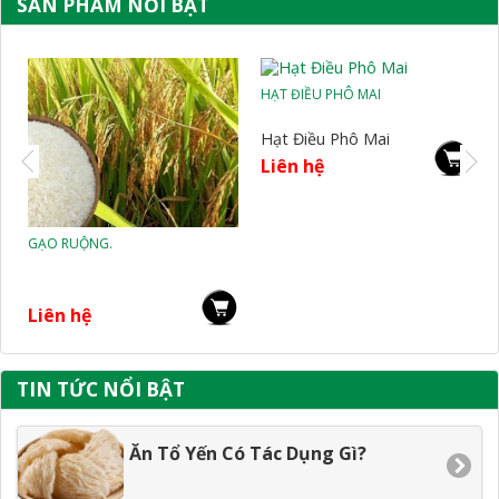
SẢN PHẨM NỔI BẬT
HẠT ĐIỀU PHÔ MAI
Hạt Điều Phô Mai
Liên hệ
GẠO RUỘNG.
Liên hệ
TIN TỨC NỔI BẬT
Ăn Tổ Yến Có Tác Dụng Gì?