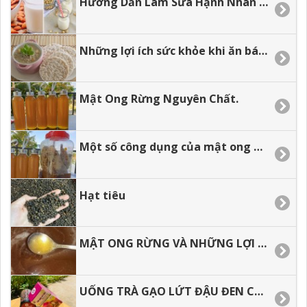
Hướng Dẫn Làm Sữa Hạnh Nhân Tại Nhà
Những lợi ích sức khỏe khi ăn bánh gạo lứt.
Mật Ong Rừng Nguyên Chất.
Một số công dụng của mật ong đối với sức khỏe
Hạt tiêu
MẬT ONG RỪNG VÀ NHỮNG LỢI ÍCH KHI SỬ DỤNG
UỐNG TRÀ GẠO LỨT ĐẬU ĐEN CÓ TÁC DỤNG GÌ, THƯỜNG XUYÊN SỬ DỤNG CÓ TỐT KHÔNG?