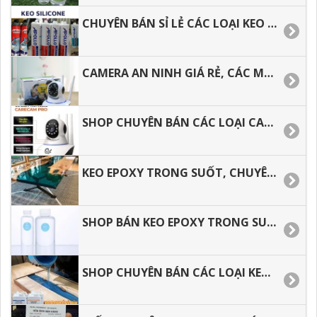
CHUYÊN BÁN SỈ LẺ CÁC LOẠI KEO APOLLO SILICONE A300, A500,A600.
CAMERA AN NINH GIÁ RẺ, CÁC MẪU CAMERA DƯỚI 500 NGÀN CÓ TỐT KHÔNG.
SHOP CHUYÊN BÁN CÁC LOẠI CAMERA AN NINH GIÁ RẺ.
KEO EPOXY TRONG SUỐT, CHUYÊN BÁN KEO ĐỔ MẶT BÀN.
SHOP BÁN KEO EPOXY TRONG SUỐT ĐỔ MẶT BÀN TẠI TP.HCM
SHOP CHUYÊN BÁN CÁC LOẠI KEO EPOXY TRONG SUỐT.