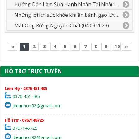
Hướng Dẫn Làm Sữa Hạnh Nhân Tại Nhà(14.03.2023)
Những lợi ích sức khỏe khi ăn bánh gạo lứt.(12.03.2023)
Mật Ong Rừng Nguyên Chất.(04.03.2023)
«
1
2
3
4
5
6
7
8
9
10
»
HỖ TRỢ TRỰC TUYẾN
Liên Hệ - 0376 451 485
0376 451 485
dieunhon92@gmail.com
Hỗ Trợ - 0767148725
0767148725
dieunhon92@gmail.com