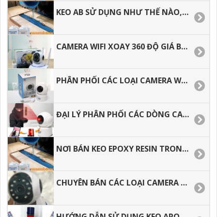
KEO AB SỬ DỤNG NHƯ THẾ NÀO, CÁCH PHA KEO EPOXY RESIN ĐÚNG CÁCH.
CAMERA WIFI XOAY 360 ĐỘ GIÁ BAO NHIÊU TIỀN, ĐỊA CHỈ MUA GIÁ RẺ TẠI TP.HCM
PHÂN PHỐI CÁC LOẠI CAMERA WIFI AN NINH XOAY 360 ĐỘ GIÁ RẺ.
ĐẠI LÝ PHÂN PHỐI CÁC DÒNG CAMERA WIFI GIÁ RẺ TẠI TP.HCM­­
NƠI BÁN KEO EPOXY RESIN TRONG SUỐT LÀM ĐỒ HANDMADE
CHUYÊN BÁN CÁC LOẠI CAMERA WIFI AN NINH TRONG NHÀ GIÁ RẺ.
HƯỚNG DẪN SỬ DỤNG KEO APOLLO FOAM ĐÚNG CÁCH, TIẾT KIỆM.