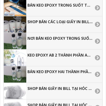
BÁN KEO EPOXY TRONG SUỐT TẠI TP.HCM, GIAO HÀNG TOÀN QUỐC.
SHOP BÁN CÁC LOẠI GIẤY IN BILL, GIẤY IN NHIỆT GIÁ RẺ.
NƠI BÁN KEO EPOXY TRONG SUỐT HAI THÀNH PHẦN GIÁ RẺ.
KEO EPOXY AB 2 THÀNH PHẦN AB, EPOXY RESIN ĐỔ MẶT BÀN GIÁ RẺ.
BÁN KEO EPOXY HAI THÀNH PHẦN SỐ LƯỢNG 1 KÝ, 3, KÝ, 5 KÝ, 10 KÝ VÀ SỐ LƯỢNG LỚN.
SHOP BÁN GIẤY IN BILL TẠI HÓC MÔN, BÌNH TÂN, TÂN BÌNH, TÂN PHÚ.
SHOP BÁN GIẤY IN BILL TẠI HÓC MÔN, BÌNH TÂN, TÂN BÌNH, TÂN PHÚ.