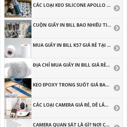
CÁC LOẠI KEO SILICONE APOLLO HIỆN NAY, LIÊN HỆ MUA HÀNG SỈ LẺ
CUỘN GIẤY IN BILL BAO NHIÊU TIỀN, ĐỊA CHỈ MUA SỈ LẺ TẠI HCM
MUA GIẤY IN BILL K57 GIÁ RẺ TẠI HCM, GIAO HÀNG NHANH
ĐỊA CHỈ MUA GIẤY IN BILL GIÁ RẺ, GIAO HÀNG NHANH MUA BAO NHIÊU CŨNG CÓ.
KEO EPOXY TRONG SUỐT GIÁ BAO NHIÊU, ĐỊA CHỈ MUA HÀNG GIÁ RẺ TẠI HCM.
CÁC LOẠI CAMERA GIÁ RẺ, DỄ LẮP DẶT CHO GIA ĐÌNH.
CAMERA QUAN SÁT LÀ GÌ? NƠI CUNG CẤP CAMERA GIÁ RẺ CHO ĐẠI LÝ