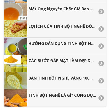
Mật Ong Nguyên Chất Giá Bao Nhiêu 1 LÍT
LỢI ÍCH CỦA TINH BỘT NGHỆ ĐỐI VỚI SỨC KHỎE
HƯỚNG DẪN DỤNG TINH BỘT NGHỆ HIỆU QUẢ TỐT NHẤT
CÁC BƯỚC ĐẮP MẶT LÀM ĐẸP DA VỚI TÍNH BỘT NGHỆ
BÁN TINH BỘT NGHỆ VÀNG 100% NGUYÊN CHẤT KHÔNG PHA TRỘN
TINH BỘT NGHỆ LÀ GÌ? CÔNG DỤNG TINH BỘT NGHỆ