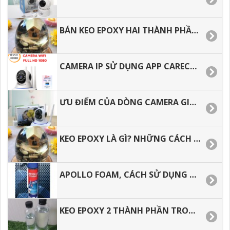
BÁN KEO EPOXY HAI THÀNH PHẦN, SHIP CODE TOÀN QUỐC.
CAMERA IP SỬ DỤNG APP CARECAM, DÒNG CAMERA THẾ HỆ MỚI.
ƯU ĐIỂM CỦA DÒNG CAMERA GIÁ RẺ CÓ TỐT KHÔNG.
KEO EPOXY LÀ GÌ? NHỮNG CÁCH PHA KEO EPOXY ĐÚNG CÁCH
APOLLO FOAM, CÁCH SỬ DỤNG ĐÚNG CÁCH, HIỆU QUẢ, TIẾT KIỆM
KEO EPOXY 2 THÀNH PHẦN TRONG SUỐT, THOÁT KHÍ TỐT, CHỊU NHIỆT.