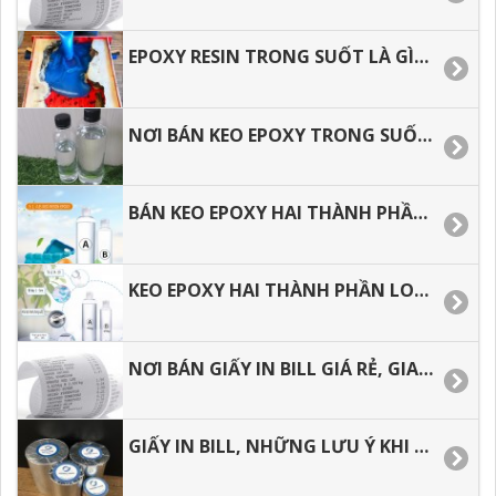
EPOXY RESIN TRONG SUỐT LÀ GÌ? ĐỊA CHỈ MUA GIÁ TỐT TẠI TP.HCM.
NƠI BÁN KEO EPOXY TRONG SUỐT TẠI TÂN BÌNH, BÌNH TÂN, HÓC MÔN, Q.12. Q.9. THỦ ĐỨC
BÁN KEO EPOXY HAI THÀNH PHẦN TRONG SUỐT TẠI TÂN BÌNH, BÌNH TÂN, HÓC MÔN.
KEO EPOXY HAI THÀNH PHẦN LOẠI 3:1 TRONG XUỐT, ĐỔ BÀN GIÁ TỐT TẠI HÓC MÔN, BÌNH TÂN
NƠI BÁN GIẤY IN BILL GIÁ RẺ, GIAO HÀNG NHANH.
GIẤY IN BILL, NHỮNG LƯU Ý KHI CHỌN MUA GIẤY IN HÓA ĐƠN.