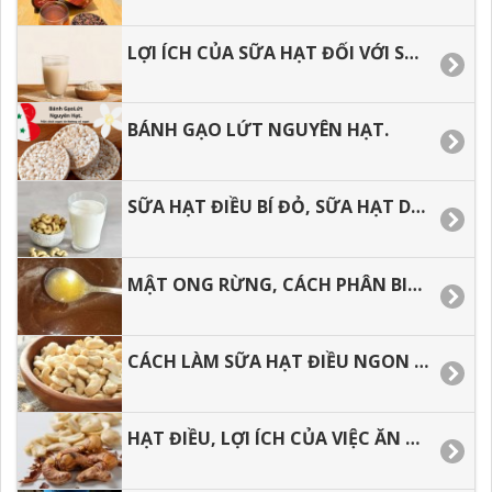
LỢI ÍCH CỦA SỮA HẠT ĐỐI VỚI SỨC KHỎE
BÁNH GẠO LỨT NGUYÊN HẠT.
SỮA HẠT ĐIỀU BÍ ĐỎ, SỮA HẠT DINH DƯỠNG CHO BẠN.
MẬT ONG RỪNG, CÁCH PHÂN BIỆT MẬT ONG RỪNG VÀ MẬT ONG NUÔI.
CÁCH LÀM SỮA HẠT ĐIỀU NGON TẠI NHÀ
HẠT ĐIỀU, LỢI ÍCH CỦA VIỆC ĂN HẠT ĐIỀU ĐỐI VỚI SỨC KHỎE