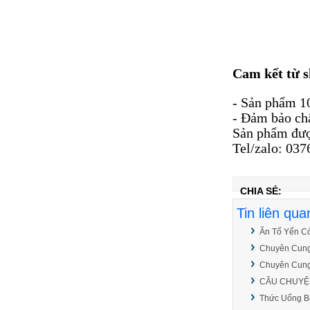
MẬT ONG RỪNG,
CÁCH PHÂN BIỆT MẬT
ONG RỪNG VÀ MẬT
ONG NUÔI.
Cam kết từ s
CÁCH LÀM SỮA HẠT
ĐIỀU NGON TẠI NHÀ
- Sản phẩm 1
- Đảm bảo chấ
Sản phẩm được
HẠT ĐIỀU, LỢI ÍCH
Tel/zalo: 037
CỦA VIỆC ĂN HẠT
ĐIỀU ĐỐI VỚI SỨC
KHỎE
CHIA SẺ:
BÁN KEO EPOXY
Tin liên qua
TRONG SUỐT TẠI
TP.HCM, GIAO HÀNG
Ăn Tổ Yến C
TOÀN QUỐC.
Chuyên Cung
Chuyên Cung
SHOP BÁN CÁC LOẠI
CÂU CHUYỆN
GIẤY IN BILL, GIẤY IN
NHIỆT GIÁ RẺ.
Thức Uống B