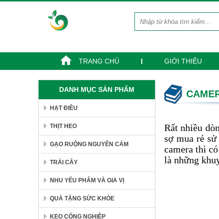
TRANG CHỦ
GIỚI THIỆU
THỊT CỐT LẾT HEO
DANH MỤC SẢN PHẨM
CAMER
Liên hệ
Giá:
HẠT ĐIỀU
THỊT BA RỌI
Liên hệ
Rất nhiều dòn
THỊT HEO
Giá:
sợ mua rẻ sử
GẠO RUỘNG NGUYÊN CÁM
TỔ YẾN NHUNG
camera thì có
HƯƠU ANBINEST
là những khuy
TRÁI CÂY
400.000 đ
Giá:
NHU YẾU PHẨM VÀ GIA VỊ
QUÀ TẶNG SỨC KHỎE
SET 7 NGÀY DINH
DƯỠNG TỪ SỮA HẠT.
KEO CÔNG NGHIỆP