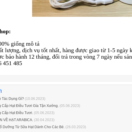
hop:
00% giống mô tả
t lượng, dịch vụ tốt nhất, hàng được giao từ 1-5 ngày 
 bảo hành 12 tháng, đổi trả trong vòng 7 ngày nếu sản
6 451 485
n
ó Tác Dụng Gì?
(10.06.2023)
 Cấp Hạt Điều Tươi Gía Tận Xưởng.
(05.06.2023)
 Cấp Hạt Điều Tươi.
(05.06.2023)
 VỀ HẠT ARABICA.
(30.04.2023)
ổ Dưỡng Từ Sữa Hạt Dành Cho Các Bé.
(26.03.2023)