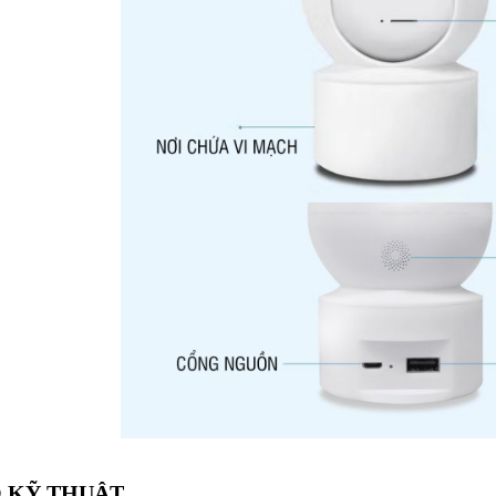
 KỸ THUẬT