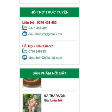
Liên hệ
Giá:
HỖ TRỢ TRỰC TUYẾN
HẠT ĐIỀU TƯƠI TÁCH
VỎ
Liên hệ
Giá:
Liên Hệ - 0376 451 485
0376 451 485
KEO EPOXY AB HAI
dieunhon92@gmail.com
THÀNH PHẦN
Liên hệ
Giá:
Hỗ Trợ - 0767148725
0767148725
MẬT ONG RỪNG
NGUYÊN CHẤT 100%
dieunhon92@gmail.com
Liên hệ
Giá:
SẢN PHẨM NỔI BẬT
GÀ THẢ VƯỜN
Liên hệ
Giá: