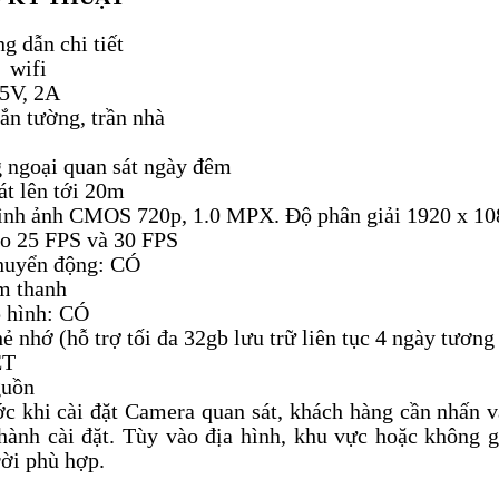
g dẫn chi tiết
p wifi
 5V, 2A
ắn tường, trần nhà
g ngoại quan sát ngày đêm
t lên tới 20m
ình ảnh CMOS 720p, 1.0 MPX. Độ phân giải 1920 x 10
eo 25 FPS và 30 FPS
chuyển động: CÓ
m thanh
p hình: CÓ
ẻ nhớ (hỗ trợ tối đa 32gb lưu trữ liên tục 4 ngày tươn
ET
guồn
c khi cài đặt Camera quan sát, khách hàng cần nhấn v
 hành cài đặt. Tùy vào địa hình, khu vực hoặc không 
rời phù hợp.