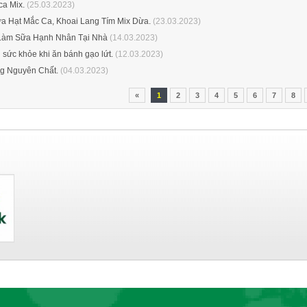
a Mix.
(25.03.2023)
a Hạt Mắc Ca, Khoai Lang Tím Mix Dừa.
(23.03.2023)
àm Sữa Hạnh Nhân Tại Nhà
(14.03.2023)
 sức khỏe khi ăn bánh gạo lứt.
(12.03.2023)
g Nguyên Chất.
(04.03.2023)
«
1
2
3
4
5
6
7
8