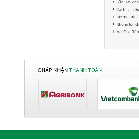
Sữa Hạt Macc
NƠI BÁN KEO EPOXY
Cách Làm Sữ
TRONG SUỐT HAI
Hướng Dẫn L
THÀNH PHẦN GIÁ RẺ.
Những lợi ích
Mật Ong Rừn
KEO EPOXY AB 2
THÀNH PHẦN AB,
EPOXY RESIN ĐỔ MẶT
BÀN GIÁ RẺ.
BÁN KEO EPOXY HAI
THÀNH PHẦN SỐ
CHẤP NHẬN
THANH TOÁN
LƯỢNG 1 KÝ, 3, KÝ, 5
KÝ, 10 KÝ VÀ SỐ
LƯỢNG LỚN.
SHOP BÁN GIẤY IN
BILL TẠI HÓC MÔN,
BÌNH TÂN, TÂN BÌNH,
TÂN PHÚ.
SHOP BÁN GIẤY IN
BILL TẠI HÓC MÔN,
BÌNH TÂN, TÂN BÌNH,