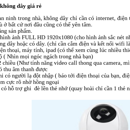
không dây giá rẻ
n ninh trong nhà, không dây chỉ cần có internet, điện 
ù ở bất cứ nơi đâu cũng có thể yên tâm.
ăng sản phẩm.
 hình ảnh FULL HD 1920x1080 (cho hình ảnh sắc nét 
ng dây hoặc có dây. (chỉ cần cắm điện và kết nối wifi l
ện thoại, máy tính, ipad (có thể xem cùng lúc nhiều thiế
ộ ( Nhìn mọi ngóc ngách trong nhà bạn)
 chiều (Như tính năng video call thong qua camera, m
có thu âm thanh được
i có người lạ đột nhập ( báo tới điện thoại của bạn, điệ
m cực rõ nhờ hồng ngoại
ó hỗ trợ ghi đè lên thẻ nhớ (quay hoài chỉ cần 1 thẻ nh