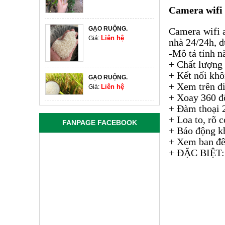
Camera wifi 
GẠO RUỘNG.
Camera wifi a
Liên hệ
Giá:
nhà 24/24h, d
HƯỚNG DẪN DỤNG
-Mô tả tính n
TINH BỘT NGHỆ HIỆU
+ Chất lượng
QUẢ TỐT NHẤT
GẠO RUỘNG.
+ Kết nối khô
Liên hệ
Giá:
+ Xem trên đi
CÁC BƯỚC ĐẮP MẶT
LÀM ĐẸP DA VỚI TÍNH
+ Xoay 360 đ
BỘT NGHỆ
HẠT ĐIỀU PHÔ MAI
+ Đàm thoại 2
Liên hệ
Giá:
+ Loa to, rõ 
FANPAGE FACEBOOK
BÁN TINH BỘT NGHỆ
+ Báo động kh
HẠT ĐIỀU TỎI ỚT
VÀNG 100% NGUYÊN
+ Xem ban đê
Liên hệ
Giá:
CHẤT KHÔNG PHA
+ ĐẶC BIỆT: c
TRỘN
HẠT ĐIỀU RANG MUỐI
TINH BỘT NGHỆ LÀ
NGUYÊN VỎ
GÌ? CÔNG DỤNG TINH
Liên hệ
Giá:
BỘT NGHỆ
TIÊU ĐEN
Ăn Tổ Yến Có Tác
Liên hệ
Giá:
Dụng Gì?