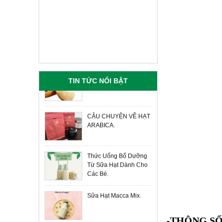
SƯỜN NON HEO
Chuyên Cung Cấp Hạt
Liên hệ
Giá:
Điều Tươi Gía Tận
Xưởng.
BẮP GIÒ HEO
Liên hệ
Giá:
Chuyên Cung Cấp Hạt
Điều Tươi.
TIN TỨC NỔI BẬT
THỊT VAI
Liên hệ
Giá:
CÂU CHUYỆN VỀ HẠT
THỊT CỐT LẾT HEO
ARABICA.
Liên hệ
Giá:
THỊT BA RỌI
Thức Uống Bổ Dưỡng
Liên hệ
Giá:
Từ Sữa Hạt Dành Cho
Các Bé.
TỔ YẾN NHUNG
HƯƠU ANBINEST
Sữa Hạt Macca Mix.
400.000 đ
Giá:
-THÔNG SỐ