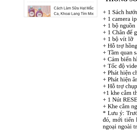
Cách Làm Sữa Hạt Mắc
SET 7 NGÀY DINH
Ca, Khoai Lang Tím Mix
+ 1 Sách hướn
DƯỠNG TỪ SỮA HẠT.
Dừa.
+ 1 camera i
Liên hệ
Giá:
+ 1 bộ nguồn
Hướng Dẫn Làm Sữa
+ 1 Chân đế g
HẠT ĐIỀU TƯƠI TÁCH
Hạnh Nhân Tại Nhà
VỎ
+ 1 bộ vít lỡ
Liên hệ
Giá:
+ Hỗ trợ hồn
+ Tầm quan sá
Những lợi ích sức khỏe
KEO EPOXY AB HAI
+ Cảm biến h
khi ăn bánh gạo lứt.
THÀNH PHẦN
+ Tốc độ vid
Liên hệ
Giá:
+ Phát hiện 
Mật Ong Rừng Nguyên
+ Phát hiện â
MẬT ONG RỪNG
Chất.
+ Hỗ trợ chụ
NGUYÊN CHẤT 100%
+1 khe cắm th
Liên hệ
Giá:
+ 1 Nút RES
Một số công dụng của
+ Khe cắm n
mật ong đối với sức
* Lưu ý: Trướ
khỏe
đó, mới tiến
ngoại ngoài t
Hạt tiêu
GÀ THẢ VƯỜN
Liên hệ
Giá: