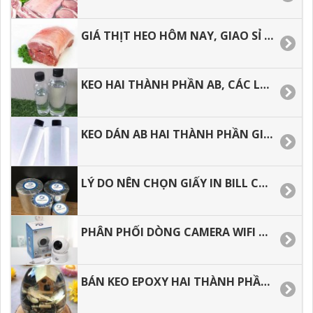
GIÁ THỊT HEO HÔM NAY, GIAO SỈ TẬN NƠI TẠI HỒ CHÍ MINH.
KEO HAI THÀNH PHẦN AB, CÁC LỖI THƯỜNG GẶP TRONG QUÁ TRÌNH THI CÔNG.
KEO DÁN AB HAI THÀNH PHẦN GIÁ TỐT TẠI TP.HCM.
LÝ DO NÊN CHỌN GIẤY IN BILL CHO VIỆC KINH DOANH.
PHÂN PHỐI DÒNG CAMERA WIFI 360, HƯỚNG DẪN CÀI ĐẶT CHI TIẾT.
BÁN KEO EPOXY HAI THÀNH PHẦN, SHIP CODE TOÀN QUỐC.