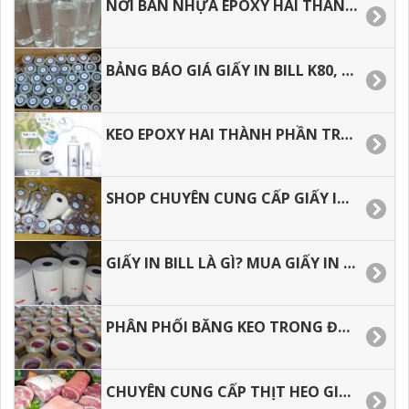
NƠI BÁN NHỰA EPOXY HAI THÀNH PHẦN AB GIÁ RẺ, GIAO HÀNG NHANH.
BẢNG BÁO GIÁ GIẤY IN BILL K80, GIẤY IN NHIỆT GIÁ RẺ
KEO EPOXY HAI THÀNH PHẦN TRONG SUỐT, BẢNG BÁO GIÁ.
SHOP CHUYÊN CUNG CẤP GIẤY IN BIL, GIẤY IN NHIỆT CHẤT LƯỢNG GIÁ RẺ.
GIẤY IN BILL LÀ GÌ? MUA GIẤY IN NHIỆT Ở ĐÂU GIÁ RẺ.
PHÂN PHỐI BĂNG KEO TRONG ĐỤC ĐỂ GÓI HÀNG HÓA.
CHUYÊN CUNG CẤP THỊT HEO GIÁ SỈ TẠI HỒ CHÍ MINH