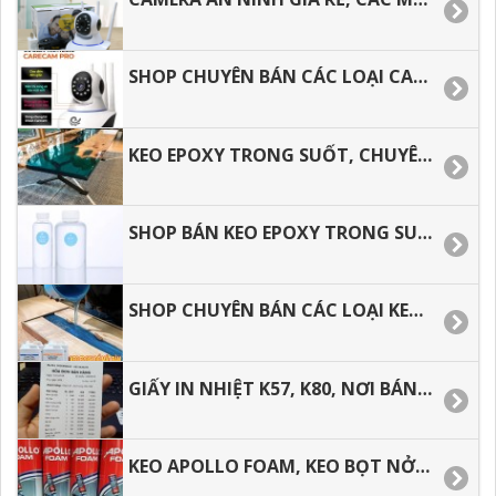
SHOP CHUYÊN BÁN CÁC LOẠI CAMERA AN NINH GIÁ RẺ.
KEO EPOXY TRONG SUỐT, CHUYÊN BÁN KEO ĐỔ MẶT BÀN.
SHOP BÁN KEO EPOXY TRONG SUỐT ĐỔ MẶT BÀN TẠI TP.HCM
SHOP CHUYÊN BÁN CÁC LOẠI KEO EPOXY TRONG SUỐT.
GIẤY IN NHIỆT K57, K80, NƠI BÁN GIÁ RẺ TẠI TP.HCM.
KEO APOLLO FOAM, KEO BỌT NỞ TRƯƠNG.