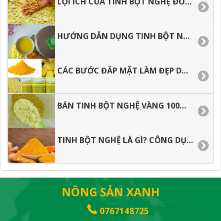
LỢI ÍCH CỦA TINH BỘT NGHỆ ĐỐI VỚI SỨC KHỎE
HƯỚNG DẪN DỤNG TINH BỘT NGHỆ HIỆU QUẢ TỐT NHẤT
CÁC BƯỚC ĐẮP MẶT LÀM ĐẸP DA VỚI TÍNH BỘT NGHỆ
BÁN TINH BỘT NGHỆ VÀNG 100% NGUYÊN CHẤT KHÔNG PHA TRỘN
TINH BỘT NGHỆ LÀ GÌ? CÔNG DỤNG TINH BỘT NGHỆ
NÔNG SẢN XANH
0767148725