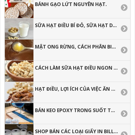
BÁNH GẠO LỨT NGUYÊN HẠT.
SỮA HẠT ĐIỀU BÍ ĐỎ, SỮA HẠT DINH DƯỠNG CHO BẠN.
MẬT ONG RỪNG, CÁCH PHÂN BIỆT MẬT ONG RỪNG VÀ MẬT ONG NUÔI.
CÁCH LÀM SỮA HẠT ĐIỀU NGON TẠI NHÀ
HẠT ĐIỀU, LỢI ÍCH CỦA VIỆC ĂN HẠT ĐIỀU ĐỐI VỚI SỨC KHỎE
BÁN KEO EPOXY TRONG SUỐT TẠI TP.HCM, GIAO HÀNG TOÀN QUỐC.
SHOP BÁN CÁC LOẠI GIẤY IN BILL, GIẤY IN NHIỆT GIÁ RẺ.