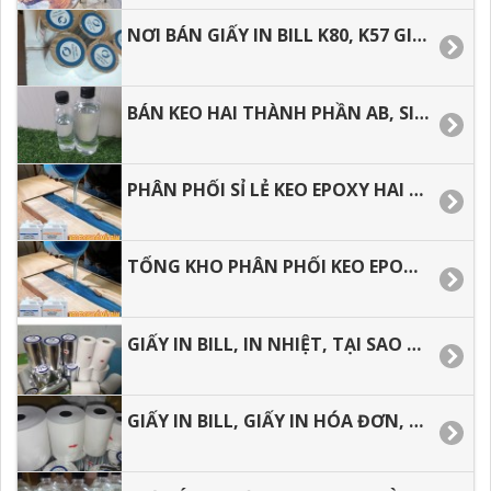
NƠI BÁN GIẤY IN BILL K80, K57 GIÁ RẺ TẠI TP.HCM.
BÁN KEO HAI THÀNH PHẦN AB, SIÊU TRONG SIÊU CỨNG GIÁ RẺ.
PHÂN PHỐI SỈ LẺ KEO EPOXY HAI THÀNH PHẦN TẠI HÓC MÔN, BÌNH TÂN, BÌNH CHÁNH.
TỔNG KHO PHÂN PHỐI KEO EPOXY GIÁ RẺ, GIAO HÀNG NHANH, SHIP COD, CHÀNH XE.
GIẤY IN BILL, IN NHIỆT, TẠI SAO SỬ DỤNG GIẤY IN BILL CHO VIỆC KINH DOANH.
GIẤY IN BILL, GIẤY IN HÓA ĐƠN, ĐỊA CHỈ MUA HÀNG GIÁ RẺ TẠI TP.HCM.