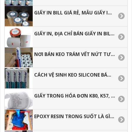
GIẤY IN BILL GIÁ RẺ, MẪU GIẤY IN CẢM NHIỆT THÔNG DỤNG.
GIẤY IN, ĐỊA CHỈ BÁN GIẤY IN BILL, IN NHIỆT K57, K80 GIÁ RẺ.
NƠI BÁN KEO TRÁM VẾT NỨT TƯỜNG, NGOÀI TRỜI APOLLO SILICONE A300.
CÁCH VỆ SINH KEO SILICONE BÁM DÍNH TRÊN TAY, TRÊN ÁO.
GIẤY TRONG HÓA ĐƠN K80, K57, GIẤY IN BILL GIÁ RẺ TP. HCM
EPOXY RESIN TRONG SUỐT LÀ GÌ? ĐỊA CHỈ MUA GIÁ TỐT TẠI TP.HCM.