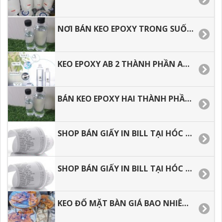
NƠI BÁN KEO EPOXY TRONG SUỐT HAI THÀNH PHẦN GIÁ RẺ.
KEO EPOXY AB 2 THÀNH PHẦN AB, EPOXY RESIN ĐỔ MẶT BÀN GIÁ RẺ.
BÁN KEO EPOXY HAI THÀNH PHẦN SỐ LƯỢNG 1 KÝ, 3, KÝ, 5 KÝ, 10 KÝ VÀ SỐ LƯỢNG LỚN.
SHOP BÁN GIẤY IN BILL TẠI HÓC MÔN, BÌNH TÂN, TÂN BÌNH, TÂN PHÚ.
SHOP BÁN GIẤY IN BILL TẠI HÓC MÔN, BÌNH TÂN, TÂN BÌNH, TÂN PHÚ.
KEO ĐỔ MẶT BÀN GIÁ BAO NHIÊU, ĐỊA CHỈ BÁN KEO GIÁ RẺ TẠI Q8, Q.7. Q.5.