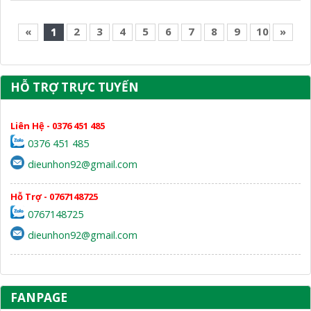
«
1
2
3
4
5
6
7
8
9
10
»
HỖ TRỢ TRỰC TUYẾN
Liên Hệ - 0376 451 485
0376 451 485
dieunhon92@gmail.com
Hỗ Trợ - 0767148725
0767148725
dieunhon92@gmail.com
FANPAGE