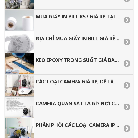
MUA GIẤY IN BILL K57 GIÁ RẺ TẠI HCM, GIAO HÀNG NHANH
ĐỊA CHỈ MUA GIẤY IN BILL GIÁ RẺ, GIAO HÀNG NHANH MUA BAO NHIÊU CŨNG CÓ.
KEO EPOXY TRONG SUỐT GIÁ BAO NHIÊU, ĐỊA CHỈ MUA HÀNG GIÁ RẺ TẠI HCM.
CÁC LOẠI CAMERA GIÁ RẺ, DỄ LẮP DẶT CHO GIA ĐÌNH.
CAMERA QUAN SÁT LÀ GÌ? NƠI CUNG CẤP CAMERA GIÁ RẺ CHO ĐẠI LÝ
PHÂN PHỐI CÁC LOẠI CAMERA IP WIFI GIÁ RẺ TẠI BÌNH DƯƠNG