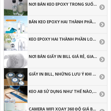
NƠI BÁN KEO EPOXY TRONG SUỐT TẠI TÂN BÌNH, BÌNH TÂN, HÓC MÔN, Q.12. Q.9. THỦ ĐỨC
BÁN KEO EPOXY HAI THÀNH PHẦN TRONG SUỐT TẠI TÂN BÌNH, BÌNH TÂN, HÓC MÔN.
KEO EPOXY HAI THÀNH PHẦN LOẠI 3:1 TRONG XUỐT, ĐỔ BÀN GIÁ TỐT TẠI HÓC MÔN, BÌNH TÂN
NƠI BÁN GIẤY IN BILL GIÁ RẺ, GIAO HÀNG NHANH.
GIẤY IN BILL, NHỮNG LƯU Ý KHI CHỌN MUA GIẤY IN HÓA ĐƠN.
KEO AB SỬ DỤNG NHƯ THẾ NÀO, CÁCH PHA KEO EPOXY RESIN ĐÚNG CÁCH.
CAMERA WIFI XOAY 360 ĐỘ GIÁ BAO NHIÊU TIỀN, ĐỊA CHỈ MUA GIÁ RẺ TẠI TP.HCM