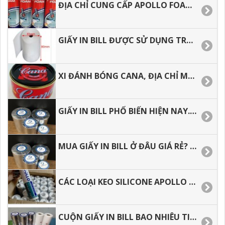
ĐỊA CHỈ CUNG CẤP APOLLO FOAM GIÁ RẺ TẠI HCM
GIẤY IN BILL ĐƯỢC SỬ DỤNG TRONG KINH DOANH HIỆN NAY, CÁCH BẢO QUẢN GIẤY IN BILL.
XI ĐÁNH BÓNG CANA, ĐỊA CHỈ MUA Ở ĐÂU GIÁ RẺ.
GIẤY IN BILL PHỔ BIẾN HIỆN NAY. TƯ VẤN MẪU GIẤY PHÙ HỌP
MUA GIẤY IN BILL Ở ĐÂU GIÁ RẺ? GIẤY IN ĐƯỢC SỬ DỤNG NHƯ THẾ NÀO.
CÁC LOẠI KEO SILICONE APOLLO HIỆN NAY, LIÊN HỆ MUA HÀNG SỈ LẺ
CUỘN GIẤY IN BILL BAO NHIÊU TIỀN, ĐỊA CHỈ MUA SỈ LẺ TẠI HCM