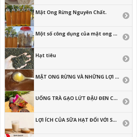
Mật Ong Rừng Nguyên Chất.
Một số công dụng của mật ong đối với sức khỏe
Hạt tiêu
MẬT ONG RỪNG VÀ NHỮNG LỢI ÍCH KHI SỬ DỤNG
UỐNG TRÀ GẠO LỨT ĐẬU ĐEN CÓ TÁC DỤNG GÌ, THƯỜNG XUYÊN SỬ DỤNG CÓ TỐT KHÔNG?
LỢI ÍCH CỦA SỮA HẠT ĐỐI VỚI SỨC KHỎE