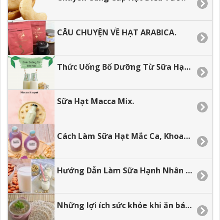
CÂU CHUYỆN VỀ HẠT ARABICA.
Thức Uống Bổ Dưỡng Từ Sữa Hạt Dành Cho Các Bé.
Sữa Hạt Macca Mix.
Cách Làm Sữa Hạt Mắc Ca, Khoai Lang Tím Mix Dừa.
Hướng Dẫn Làm Sữa Hạnh Nhân Tại Nhà
Những lợi ích sức khỏe khi ăn bánh gạo lứt.