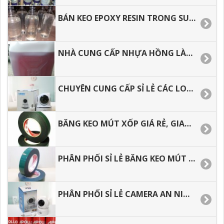
BÁN KEO EPOXY RESIN TRONG SUỐT ĐỔ BÀN, LÀM TRANG SỨC GIÁ TỐT
NHÀ CUNG CẤP NHỰA HỒNG LÀM KHUÔN, CHỐNG THẤM CAO CẤP.
CHUYÊN CUNG CẤP SỈ LẺ CÁC LOẠI CAMERA WIFI TRONG NHÀ HÌNH ẢNH SẮC NÉT.
BĂNG KEO MÚT XỐP GIÁ RẺ, GIAO HÀNG TOÀN QUỐC.
PHÂN PHỐI SỈ LẺ BĂNG KEO MÚT XỐP, GIAO HÀNG NHANH.
PHÂN PHỐI SỈ LẺ CAMERA AN NINH TRONG NHÀ DƯỚI 500 NGÀN