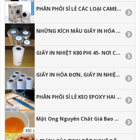
PHÂN PHỐI SỈ LẺ CÁC LOẠI CAMERA IP WIFI GIÁ RẺ TẠI TP.HCM
NHỮNG KÍCH MẪU GIẤY IN HÓA ĐƠN HIỆN NAY
GIẤY IN NHIỆT K80 PHI 45- NƠI CUNG CẤP GIÁ SỈ.
GIẤY IN HÓA ĐƠN, GIẤY IN NHIỆT GIÁ RẺ
PHÂN PHỐI SỈ LẺ KEO EPOXY HAI THÀNH PHẦN ĐỔ BÀN, ĐỔ KHUÔN.
Mật Ong Nguyên Chất Giá Bao Nhiêu 1 LÍT