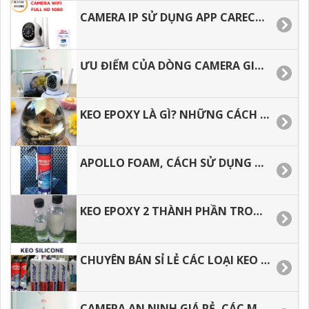
CAMERA IP SỬ DỤNG APP CARECAM, DÒNG CAMERA THẾ HỆ MỚI.
ƯU ĐIỂM CỦA DÒNG CAMERA GIÁ RẺ CÓ TỐT KHÔNG.
KEO EPOXY LÀ GÌ? NHỮNG CÁCH PHA KEO EPOXY ĐÚNG CÁCH
APOLLO FOAM, CÁCH SỬ DỤNG ĐÚNG CÁCH, HIỆU QUẢ, TIẾT KIỆM
KEO EPOXY 2 THÀNH PHẦN TRONG SUỐT, THOÁT KHÍ TỐT, CHỊU NHIỆT.
CHUYÊN BÁN SỈ LẺ CÁC LOẠI KEO APOLLO SILICONE A300, A500,A600.
CAMERA AN NINH GIÁ RẺ, CÁC MẪU CAMERA DƯỚI 500 NGÀN CÓ TỐT KHÔNG.