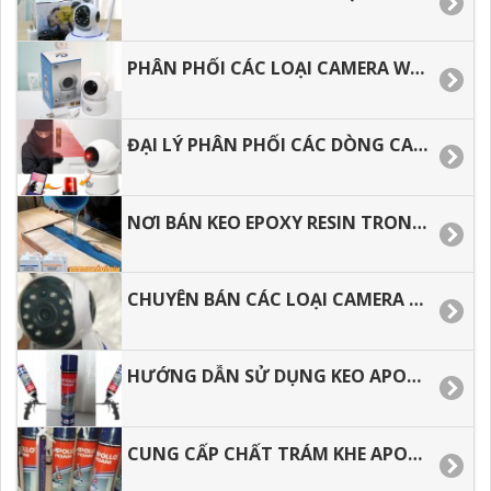
PHÂN PHỐI CÁC LOẠI CAMERA WIFI AN NINH XOAY 360 ĐỘ GIÁ RẺ.
ĐẠI LÝ PHÂN PHỐI CÁC DÒNG CAMERA WIFI GIÁ RẺ TẠI TP.HCM­­
NƠI BÁN KEO EPOXY RESIN TRONG SUỐT LÀM ĐỒ HANDMADE
CHUYÊN BÁN CÁC LOẠI CAMERA WIFI AN NINH TRONG NHÀ GIÁ RẺ.
HƯỚNG DẪN SỬ DỤNG KEO APOLLO FOAM ĐÚNG CÁCH, TIẾT KIỆM.
CUNG CẤP CHẤT TRÁM KHE APOLLO FOAM GIÁ RẺ, GIAO HÀNG NHANH