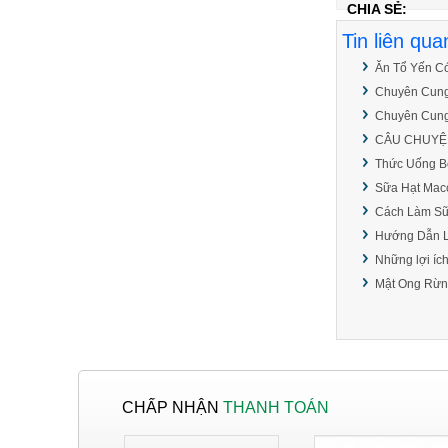
CHIA SẺ:
NƠI BÁN KEO EPOXY
Tin liên qua
TRONG SUỐT HAI
THÀNH PHẦN GIÁ RẺ.
Ăn Tổ Yến C
Chuyên Cung
KEO EPOXY AB 2
Chuyên Cung
THÀNH PHẦN AB,
CÂU CHUYỆN
EPOXY RESIN ĐỔ MẶT
BÀN GIÁ RẺ.
Thức Uống B
Sữa Hạt Macc
BÁN KEO EPOXY HAI
Cách Làm Sữ
THÀNH PHẦN SỐ
LƯỢNG 1 KÝ, 3, KÝ, 5
Hướng Dẫn L
KÝ, 10 KÝ VÀ SỐ
Những lợi ích
LƯỢNG LỚN.
Mật Ong Rừn
SHOP BÁN GIẤY IN
BILL TẠI HÓC MÔN,
BÌNH TÂN, TÂN BÌNH,
TÂN PHÚ.
SHOP BÁN GIẤY IN
CHẤP NHẬN
THANH TOÁN
BILL TẠI HÓC MÔN,
BÌNH TÂN, TÂN BÌNH,