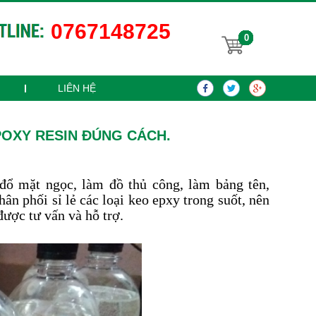
0767148725
0
LIÊN HỆ
POXY RESIN ĐÚNG CÁCH.
đổ mặt ngọc, làm đồ thủ công, làm bảng tên,
ân phối sỉ lẻ các loại keo epxy trong suốt, nên
ược tư vấn và hỗ trợ.