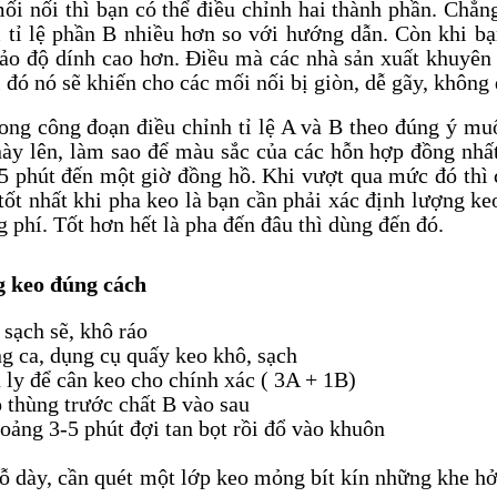
ối nối thì bạn có thể điều chỉnh hai thành phần. Chẳ
m tỉ lệ phần B nhiều hơn so với hướng dẫn. Còn khi b
ảo độ dính cao hơn. Điều mà các nhà sản xuất khuyên 
i đó nó sẽ khiến cho các mối nối bị giòn, dễ gãy, khôn
ong công đoạn điều chỉnh tỉ lệ A và B theo đúng ý mu
ày lên, làm sao để màu sắc của các hỗn hợp đồng nhất
5 phút đến một giờ đồng hồ. Khi vượt qua mức đó thì 
tốt nhất khi pha keo là bạn cần phải xác định lượng k
g phí. Tốt hơn hết là pha đến đâu thì dùng đến đó.
g keo đúng cách
sạch sẽ, khô ráo
g ca, dụng cụ quấy keo khô, sạch
 ly để cân keo cho chính xác ( 3A + 1B)
 thùng trước chất B vào sau
ảng 3-5 phút đợi tan bọt rồi đổ vào khuôn
ỗ dày, cần quét một lớp keo mỏng bít kín những khe hở 