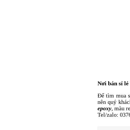
MẬT ONG RỪNG,
CÁCH PHÂN BIỆT MẬT
ONG RỪNG VÀ MẬT
ONG NUÔI.
CÁCH LÀM SỮA HẠT
ĐIỀU NGON TẠI NHÀ
HẠT ĐIỀU, LỢI ÍCH
CỦA VIỆC ĂN HẠT
ĐIỀU ĐỐI VỚI SỨC
KHỎE
Nơi bán sỉ lẻ
BÁN KEO EPOXY
TRONG SUỐT TẠI
Để tìm mua s
TP.HCM, GIAO HÀNG
nên quý khác
TOÀN QUỐC.
epoxy
, màu r
Tel/zalo: 037
SHOP BÁN CÁC LOẠI
GIẤY IN BILL, GIẤY IN
NHIỆT GIÁ RẺ.