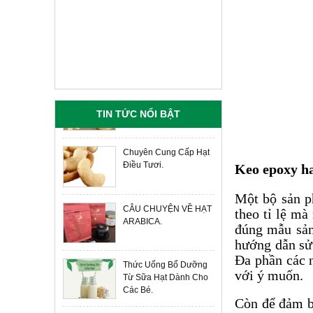
SƯỜN NON HEO
Chuyên Cung Cấp Hạt
Liên hệ
Giá:
Điều Tươi Gía Tận
Xưởng.
BẮP GIÒ HEO
Liên hệ
Giá:
Chuyên Cung Cấp Hạt
Điều Tươi.
TIN TỨC NỔI BẬT
THỊT VAI
Liên hệ
Giá:
CÂU CHUYỆN VỀ HẠT
THỊT CỐT LẾT HEO
ARABICA.
Keo epoxy ha
Liên hệ
Giá:
Một bộ sản p
THỊT BA RỌI
Thức Uống Bổ Dưỡng
theo tỉ lệ mà
Liên hệ
Giá:
Từ Sữa Hạt Dành Cho
đúng mẫu sản
Các Bé.
hướng dẫn sử 
TỔ YẾN NHUNG
Đa phần các n
HƯƠU ANBINEST
Sữa Hạt Macca Mix.
400.000 đ
Giá:
với ý muốn.
Còn để đảm b