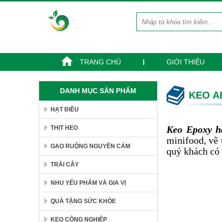
TRANG CHỦ
GIỚI THIỆU
THỊT CỐT LẾT HEO
DANH MỤC SẢN PHẨM
KEO A
Liên hệ
Giá:
HẠT ĐIỀU
THỊT BA RỌI
Keo Epoxy h
Liên hệ
THỊT HEO
Giá:
minifood, vẽ 
GẠO RUỘNG NGUYÊN CÁM
TỔ YẾN NHUNG
quý khách có 
HƯƠU ANBINEST
TRÁI CÂY
400.000 đ
Giá:
NHU YẾU PHẨM VÀ GIA VỊ
QUÀ TẶNG SỨC KHỎE
SET 7 NGÀY DINH
DƯỠNG TỪ SỮA HẠT.
KEO CÔNG NGHIỆP