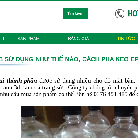
Tìm kiếm
SẢN PHẨM
BẢNG GIÁ
TIN TỨC
B SỬ DỤNG NHƯ THẾ NÀO, CÁCH PHA KEO E
ai thành phần
được sử dụng nhiều cho đổ mặt bàn, 
tranh 3d, làm đá trang sức. Công ty chúng tôi chuyên ph
nhu cầu mua sản phẩm có thể liên hệ 0376 451 485 để đ