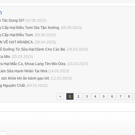
n
ó Tác Dụng Gì?
(10.06.2023)
 Cấp Hạt Điều Tươi Gía Tận Xưởng.
(05.06.2023)
 Cấp Hạt Điều Tươi.
(05.06.2023)
 VỀ HẠT ARABICA.
(30.04.2023)
ổ Dưỡng Từ Sữa Hạt Dành Cho Các Bé.
(26.03.2023)
a Mix.
(25.03.2023)
a Hạt Mắc Ca, Khoai Lang Tím Mix Dừa.
(23.03.2023)
àm Sữa Hạnh Nhân Tại Nhà
(14.03.2023)
 sức khỏe khi ăn bánh gạo lứt.
(12.03.2023)
g Nguyên Chất.
(04.03.2023)
«
1
2
3
4
5
6
7
8