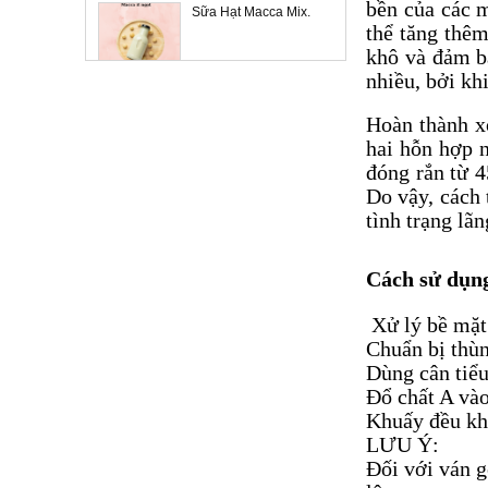
bền của các m
Cách Làm Sữa Hạt Mắc
SET 7 NGÀY DINH
thể tăng thê
Ca, Khoai Lang Tím Mix
DƯỠNG TỪ SỮA HẠT.
khô và đảm b
Dừa.
Liên hệ
Giá:
nhiều, bởi kh
Hướng Dẫn Làm Sữa
HẠT ĐIỀU TƯƠI TÁCH
Hoàn thành x
Hạnh Nhân Tại Nhà
VỎ
hai hỗn hợp n
Liên hệ
Giá:
đóng rắn từ 4
Những lợi ích sức khỏe
Do vậy, cách 
KEO EPOXY AB HAI
khi ăn bánh gạo lứt.
tình trạng lãn
THÀNH PHẦN
Liên hệ
Giá:
Cách sử dụn
Mật Ong Rừng Nguyên
MẬT ONG RỪNG
Chất.
NGUYÊN CHẤT 100%
Xử lý bề mặt 
Liên hệ
Giá:
Chuẩn bị thùn
Một số công dụng của
Dùng cân tiểu
mật ong đối với sức
Đổ chất A vào
khỏe
Khuấy đều kho
LƯU Ý:
Hạt tiêu
GÀ THẢ VƯỜN
Đối với ván g
Liên hệ
Giá: