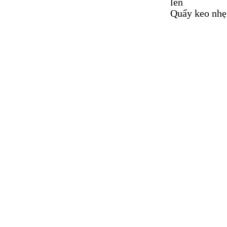
lên
Quấy keo nhẹ 
MẬT ONG RỪNG VÀ
NHỮNG LỢI ÍCH KHI
SỬ DỤNG
UỐNG TRÀ GẠO LỨT
ĐẬU ĐEN CÓ TÁC
DỤNG GÌ, THƯỜNG
XUYÊN SỬ DỤNG CÓ
TỐT KHÔNG?
LỢI ÍCH CỦA SỮA HẠT
ĐỐI VỚI SỨC KHỎE
BÁNH GẠO LỨT
NGUYÊN HẠT.
SỮA HẠT ĐIỀU BÍ ĐỎ,
SỮA HẠT DINH
DƯỠNG CHO BẠN.