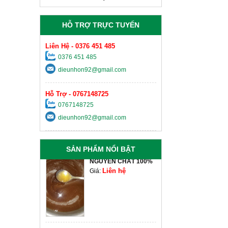
Liên hệ
Giá:
HỖ TRỢ TRỰC TUYẾN
HẠT ĐIỀU TƯƠI TÁCH
VỎ
Liên hệ
Giá:
Liên Hệ - 0376 451 485
0376 451 485
KEO EPOXY AB HAI
dieunhon92@gmail.com
THÀNH PHẦN
Liên hệ
Giá:
Hỗ Trợ - 0767148725
0767148725
MẬT ONG RỪNG
dieunhon92@gmail.com
NGUYÊN CHẤT 100%
Liên hệ
Giá:
SẢN PHẨM NỔI BẬT
GÀ THẢ VƯỜN
Liên hệ
Giá: