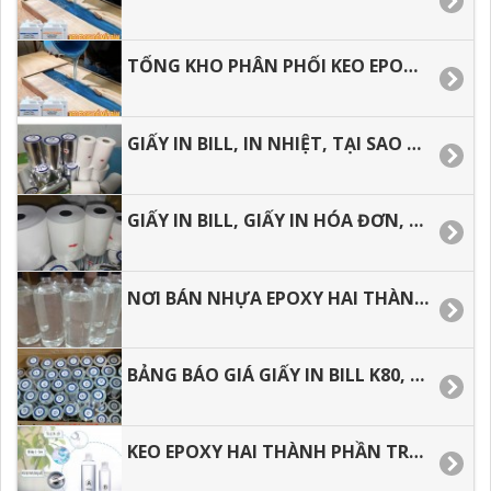
TỔNG KHO PHÂN PHỐI KEO EPOXY GIÁ RẺ, GIAO HÀNG NHANH, SHIP COD, CHÀNH XE.
GIẤY IN BILL, IN NHIỆT, TẠI SAO SỬ DỤNG GIẤY IN BILL CHO VIỆC KINH DOANH.
GIẤY IN BILL, GIẤY IN HÓA ĐƠN, ĐỊA CHỈ MUA HÀNG GIÁ RẺ TẠI TP.HCM.
NƠI BÁN NHỰA EPOXY HAI THÀNH PHẦN AB GIÁ RẺ, GIAO HÀNG NHANH.
BẢNG BÁO GIÁ GIẤY IN BILL K80, GIẤY IN NHIỆT GIÁ RẺ
KEO EPOXY HAI THÀNH PHẦN TRONG SUỐT, BẢNG BÁO GIÁ.