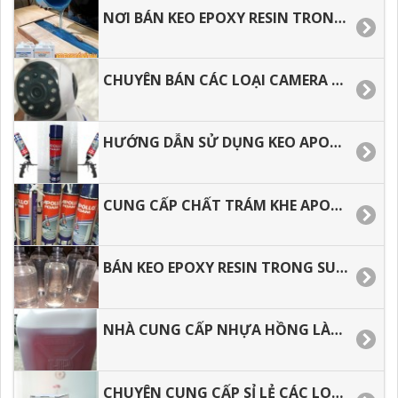
NƠI BÁN KEO EPOXY RESIN TRONG SUỐT LÀM ĐỒ HANDMADE
CHUYÊN BÁN CÁC LOẠI CAMERA WIFI AN NINH TRONG NHÀ GIÁ RẺ.
HƯỚNG DẪN SỬ DỤNG KEO APOLLO FOAM ĐÚNG CÁCH, TIẾT KIỆM.
CUNG CẤP CHẤT TRÁM KHE APOLLO FOAM GIÁ RẺ, GIAO HÀNG NHANH
BÁN KEO EPOXY RESIN TRONG SUỐT ĐỔ BÀN, LÀM TRANG SỨC GIÁ TỐT
NHÀ CUNG CẤP NHỰA HỒNG LÀM KHUÔN, CHỐNG THẤM CAO CẤP.
CHUYÊN CUNG CẤP SỈ LẺ CÁC LOẠI CAMERA WIFI TRONG NHÀ HÌNH ẢNH SẮC NÉT.