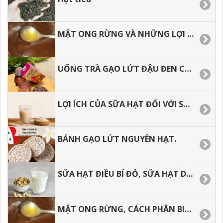
MẬT ONG RỪNG VÀ NHỮNG LỢI ÍCH KHI SỬ DỤNG
UỐNG TRÀ GẠO LỨT ĐẬU ĐEN CÓ TÁC DỤNG GÌ, THƯỜNG XUYÊN SỬ DỤNG CÓ TỐT KHÔNG?
LỢI ÍCH CỦA SỮA HẠT ĐỐI VỚI SỨC KHỎE
BÁNH GẠO LỨT NGUYÊN HẠT.
SỮA HẠT ĐIỀU BÍ ĐỎ, SỮA HẠT DINH DƯỠNG CHO BẠN.
MẬT ONG RỪNG, CÁCH PHÂN BIỆT MẬT ONG RỪNG VÀ MẬT ONG NUÔI.