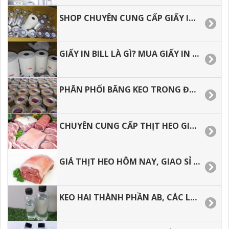
SHOP CHUYÊN CUNG CẤP GIẤY IN BIL, GIẤY IN NHIỆT CHẤT LƯỢNG GIÁ RẺ.
GIẤY IN BILL LÀ GÌ? MUA GIẤY IN NHIỆT Ở ĐÂU GIÁ RẺ.
PHÂN PHỐI BĂNG KEO TRONG ĐỤC ĐỂ GÓI HÀNG HÓA.
CHUYÊN CUNG CẤP THỊT HEO GIÁ SỈ TẠI HỒ CHÍ MINH
GIÁ THỊT HEO HÔM NAY, GIAO SỈ TẬN NƠI TẠI HỒ CHÍ MINH.
KEO HAI THÀNH PHẦN AB, CÁC LỖI THƯỜNG GẶP TRONG QUÁ TRÌNH THI CÔNG.