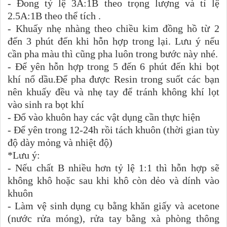
- Đong tỷ lệ 3A:1B theo trọng lượng và tỉ lệ
2.5A:1B theo thể tích .
- Khuấy nhẹ nhàng theo chiều kim đồng hồ từ 2
đến 3 phút đến khi hỗn hợp trong lại. Lưu ý nếu
cần pha màu thì cũng pha luôn trong bước này nhé.
- Để yên hỗn hợp trong 5 đến 6 phút đến khi bọt
khí nổ dầu.Để pha được Resin trong suốt các bạn
nên khuấy đều và nhẹ tay để tránh không khí lọt
vào sinh ra bọt khí
- Đổ vào khuôn hay các vật dụng cần thực hiện
- Để yên trong 12-24h rồi tách khuôn (thời gian tùy
độ dày mỏng và nhiệt độ)
*Lưu ý:
- Nếu chất B nhiều hơn tỷ lệ 1:1 thì hỗn hợp sẽ
không khô hoặc sau khi khô còn dẻo và dính vào
khuôn
- Làm vệ sinh dụng cụ bằng khăn giấy và acetone
(nước rửa móng), rửa tay bằng xà phòng thông