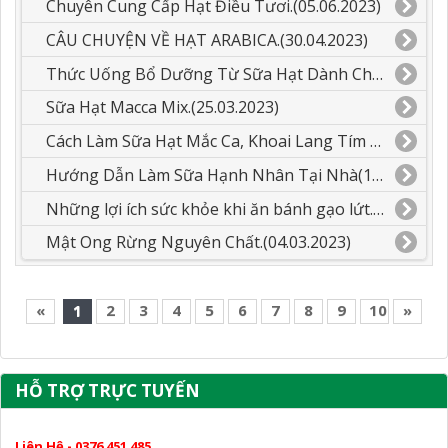
Chuyên Cung Cấp Hạt Điều Tươi.(05.06.2023)
CÂU CHUYỆN VỀ HẠT ARABICA.(30.04.2023)
Thức Uống Bổ Dưỡng Từ Sữa Hạt Dành Cho Các Bé.(26.03.2023)
Sữa Hạt Macca Mix.(25.03.2023)
Cách Làm Sữa Hạt Mắc Ca, Khoai Lang Tím Mix Dừa.(23.03.2023)
Hướng Dẫn Làm Sữa Hạnh Nhân Tại Nhà(14.03.2023)
Những lợi ích sức khỏe khi ăn bánh gạo lứt.(12.03.2023)
Mật Ong Rừng Nguyên Chất.(04.03.2023)
«
1
2
3
4
5
6
7
8
9
10
»
HỖ TRỢ TRỰC TUYẾN
Liên Hệ - 0376 451 485