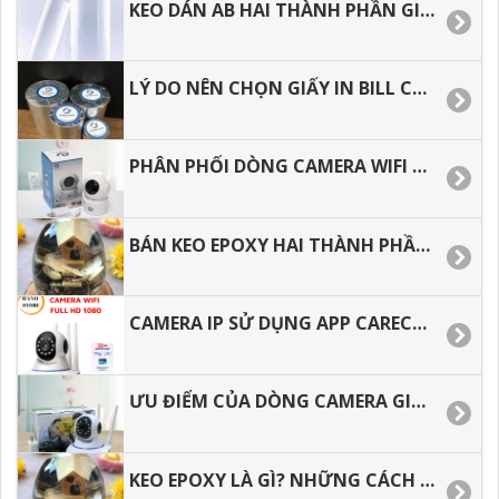
KEO DÁN AB HAI THÀNH PHẦN GIÁ TỐT TẠI TP.HCM.
LÝ DO NÊN CHỌN GIẤY IN BILL CHO VIỆC KINH DOANH.
PHÂN PHỐI DÒNG CAMERA WIFI 360, HƯỚNG DẪN CÀI ĐẶT CHI TIẾT.
BÁN KEO EPOXY HAI THÀNH PHẦN, SHIP CODE TOÀN QUỐC.
CAMERA IP SỬ DỤNG APP CARECAM, DÒNG CAMERA THẾ HỆ MỚI.
ƯU ĐIỂM CỦA DÒNG CAMERA GIÁ RẺ CÓ TỐT KHÔNG.
KEO EPOXY LÀ GÌ? NHỮNG CÁCH PHA KEO EPOXY ĐÚNG CÁCH