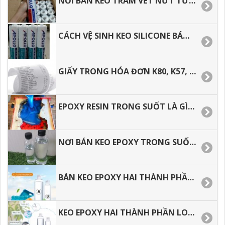
NƠI BÁN KEO TRÁM VẾT NỨT TƯỜNG, NGOÀI TRỜI APOLLO SILICONE A300.
CÁCH VỆ SINH KEO SILICONE BÁM DÍNH TRÊN TAY, TRÊN ÁO.
GIẤY TRONG HÓA ĐƠN K80, K57, GIẤY IN BILL GIÁ RẺ TP. HCM
EPOXY RESIN TRONG SUỐT LÀ GÌ? ĐỊA CHỈ MUA GIÁ TỐT TẠI TP.HCM.
NƠI BÁN KEO EPOXY TRONG SUỐT TẠI TÂN BÌNH, BÌNH TÂN, HÓC MÔN, Q.12. Q.9. THỦ ĐỨC
BÁN KEO EPOXY HAI THÀNH PHẦN TRONG SUỐT TẠI TÂN BÌNH, BÌNH TÂN, HÓC MÔN.
KEO EPOXY HAI THÀNH PHẦN LOẠI 3:1 TRONG XUỐT, ĐỔ BÀN GIÁ TỐT TẠI HÓC MÔN, BÌNH TÂN