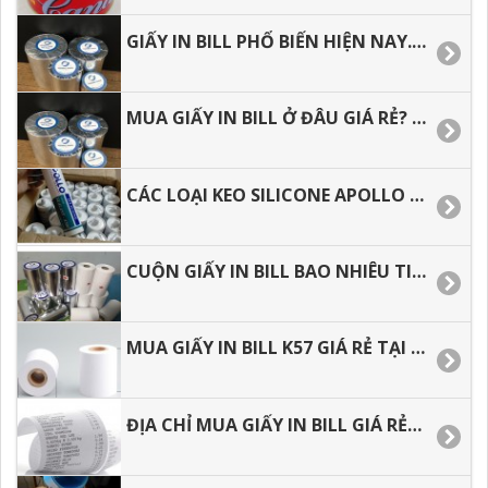
GIẤY IN BILL PHỔ BIẾN HIỆN NAY. TƯ VẤN MẪU GIẤY PHÙ HỌP
MUA GIẤY IN BILL Ở ĐÂU GIÁ RẺ? GIẤY IN ĐƯỢC SỬ DỤNG NHƯ THẾ NÀO.
CÁC LOẠI KEO SILICONE APOLLO HIỆN NAY, LIÊN HỆ MUA HÀNG SỈ LẺ
CUỘN GIẤY IN BILL BAO NHIÊU TIỀN, ĐỊA CHỈ MUA SỈ LẺ TẠI HCM
MUA GIẤY IN BILL K57 GIÁ RẺ TẠI HCM, GIAO HÀNG NHANH
ĐỊA CHỈ MUA GIẤY IN BILL GIÁ RẺ, GIAO HÀNG NHANH MUA BAO NHIÊU CŨNG CÓ.