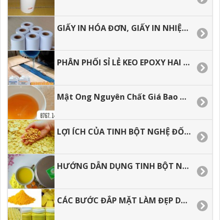
GIẤY IN HÓA ĐƠN, GIẤY IN NHIỆT GIÁ RẺ
PHÂN PHỐI SỈ LẺ KEO EPOXY HAI THÀNH PHẦN ĐỔ BÀN, ĐỔ KHUÔN.
Mật Ong Nguyên Chất Giá Bao Nhiêu 1 LÍT
LỢI ÍCH CỦA TINH BỘT NGHỆ ĐỐI VỚI SỨC KHỎE
HƯỚNG DẪN DỤNG TINH BỘT NGHỆ HIỆU QUẢ TỐT NHẤT
CÁC BƯỚC ĐẮP MẶT LÀM ĐẸP DA VỚI TÍNH BỘT NGHỆ