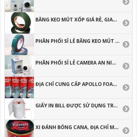
BĂNG KEO MÚT XỐP GIÁ RẺ, GIAO HÀNG TOÀN QUỐC.
PHÂN PHỐI SỈ LẺ BĂNG KEO MÚT XỐP, GIAO HÀNG NHANH.
PHÂN PHỐI SỈ LẺ CAMERA AN NINH TRONG NHÀ DƯỚI 500 NGÀN
ĐỊA CHỈ CUNG CẤP APOLLO FOAM GIÁ RẺ TẠI HCM
GIẤY IN BILL ĐƯỢC SỬ DỤNG TRONG KINH DOANH HIỆN NAY, CÁCH BẢO QUẢN GIẤY IN BILL.
XI ĐÁNH BÓNG CANA, ĐỊA CHỈ MUA Ở ĐÂU GIÁ RẺ.