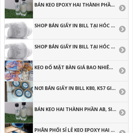
BÁN KEO EPOXY HAI THÀNH PHẦN SỐ LƯỢNG 1 KÝ, 3, KÝ, 5 KÝ, 10 KÝ VÀ SỐ LƯỢNG LỚN.
SHOP BÁN GIẤY IN BILL TẠI HÓC MÔN, BÌNH TÂN, TÂN BÌNH, TÂN PHÚ.
SHOP BÁN GIẤY IN BILL TẠI HÓC MÔN, BÌNH TÂN, TÂN BÌNH, TÂN PHÚ.
KEO ĐỔ MẶT BÀN GIÁ BAO NHIÊU, ĐỊA CHỈ BÁN KEO GIÁ RẺ TẠI Q8, Q.7. Q.5.
NƠI BÁN GIẤY IN BILL K80, K57 GIÁ RẺ TẠI TP.HCM.
BÁN KEO HAI THÀNH PHẦN AB, SIÊU TRONG SIÊU CỨNG GIÁ RẺ.
PHÂN PHỐI SỈ LẺ KEO EPOXY HAI THÀNH PHẦN TẠI HÓC MÔN, BÌNH TÂN, BÌNH CHÁNH.