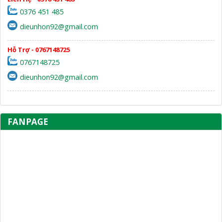
0376 451 485
dieunhon92@gmail.com
Hỗ Trợ - 0767148725
0767148725
dieunhon92@gmail.com
FANPAGE