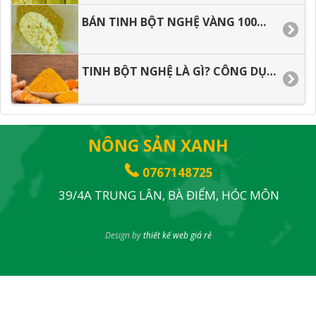
BÁN TINH BỘT NGHỆ VÀNG 100% NGUYÊN CHẤT KHÔNG PHA TRỘN
TINH BỘT NGHỆ LÀ GÌ? CÔNG DỤNG TINH BỘT NGHỆ
NÔNG SẢN XANH
0767148725
39/4A TRUNG LÂN, BÀ ĐIỂM, HÓC MÔN
Design by
thiết kế web giá rẻ