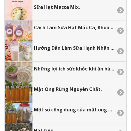
Sữa Hạt Macca Mix.
Cách Làm Sữa Hạt Mắc Ca, Khoai Lang Tím Mix Dừa.
Hướng Dẫn Làm Sữa Hạnh Nhân Tại Nhà
Những lợi ích sức khỏe khi ăn bánh gạo lứt.
Mật Ong Rừng Nguyên Chất.
Một số công dụng của mật ong đối với sức khỏe
Hạt tiêu