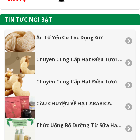
TIN TỨC NỔI BẬT
Ăn Tổ Yến Có Tác Dụng Gì?
Chuyên Cung Cấp Hạt Điều Tươi Gía Tận Xưởng.
Chuyên Cung Cấp Hạt Điều Tươi.
CÂU CHUYỆN VỀ HẠT ARABICA.
Thức Uống Bổ Dưỡng Từ Sữa Hạt Dành Cho Các Bé.