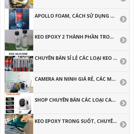
APOLLO FOAM, CÁCH SỬ DỤNG ĐÚNG CÁCH, HIỆU QUẢ, TIẾT KIỆM
KEO EPOXY 2 THÀNH PHẦN TRONG SUỐT, THOÁT KHÍ TỐT, CHỊU NHIỆT.
CHUYÊN BÁN SỈ LẺ CÁC LOẠI KEO APOLLO SILICONE A300, A500,A600.
CAMERA AN NINH GIÁ RẺ, CÁC MẪU CAMERA DƯỚI 500 NGÀN CÓ TỐT KHÔNG.
SHOP CHUYÊN BÁN CÁC LOẠI CAMERA AN NINH GIÁ RẺ.
KEO EPOXY TRONG SUỐT, CHUYÊN BÁN KEO ĐỔ MẶT BÀN.