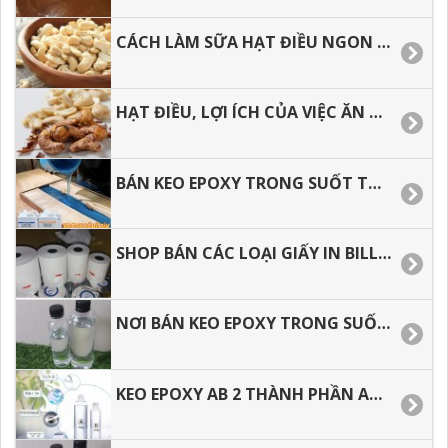
CÁCH LÀM SỮA HẠT ĐIỀU NGON TẠI NHÀ
HẠT ĐIỀU, LỢI ÍCH CỦA VIỆC ĂN HẠT ĐIỀU ĐỐI VỚI SỨC KHỎE
BÁN KEO EPOXY TRONG SUỐT TẠI TP.HCM, GIAO HÀNG TOÀN QUỐC.
SHOP BÁN CÁC LOẠI GIẤY IN BILL, GIẤY IN NHIỆT GIÁ RẺ.
NƠI BÁN KEO EPOXY TRONG SUỐT HAI THÀNH PHẦN GIÁ RẺ.
KEO EPOXY AB 2 THÀNH PHẦN AB, EPOXY RESIN ĐỔ MẶT BÀN GIÁ RẺ.