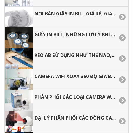
NƠI BÁN GIẤY IN BILL GIÁ RẺ, GIAO HÀNG NHANH.
GIẤY IN BILL, NHỮNG LƯU Ý KHI CHỌN MUA GIẤY IN HÓA ĐƠN.
KEO AB SỬ DỤNG NHƯ THẾ NÀO, CÁCH PHA KEO EPOXY RESIN ĐÚNG CÁCH.
CAMERA WIFI XOAY 360 ĐỘ GIÁ BAO NHIÊU TIỀN, ĐỊA CHỈ MUA GIÁ RẺ TẠI TP.HCM
PHÂN PHỐI CÁC LOẠI CAMERA WIFI AN NINH XOAY 360 ĐỘ GIÁ RẺ.
ĐẠI LÝ PHÂN PHỐI CÁC DÒNG CAMERA WIFI GIÁ RẺ TẠI TP.HCM­­