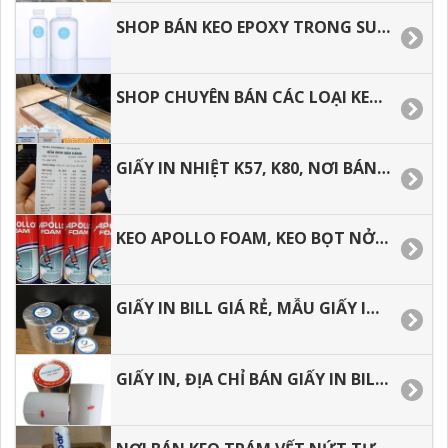
SHOP BÁN KEO EPOXY TRONG SUỐT ĐỔ MẶT BÀN TẠI TP.HCM
SHOP CHUYÊN BÁN CÁC LOẠI KEO EPOXY TRONG SUỐT.
GIẤY IN NHIỆT K57, K80, NƠI BÁN GIÁ RẺ TẠI TP.HCM.
KEO APOLLO FOAM, KEO BỌT NỞ TRƯƠNG.
GIẤY IN BILL GIÁ RẺ, MẪU GIẤY IN CẢM NHIỆT THÔNG DỤNG.
GIẤY IN, ĐỊA CHỈ BÁN GIẤY IN BILL, IN NHIỆT K57, K80 GIÁ RẺ.