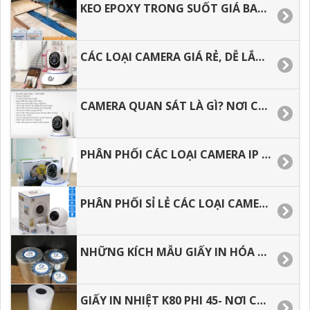
KEO EPOXY TRONG SUỐT GIÁ BAO NHIÊU, ĐỊA CHỈ MUA HÀNG GIÁ RẺ TẠI HCM.
CÁC LOẠI CAMERA GIÁ RẺ, DỄ LẮP DẶT CHO GIA ĐÌNH.
CAMERA QUAN SÁT LÀ GÌ? NƠI CUNG CẤP CAMERA GIÁ RẺ CHO ĐẠI LÝ
PHÂN PHỐI CÁC LOẠI CAMERA IP WIFI GIÁ RẺ TẠI BÌNH DƯƠNG
PHÂN PHỐI SỈ LẺ CÁC LOẠI CAMERA IP WIFI GIÁ RẺ TẠI TP.HCM
NHỮNG KÍCH MẪU GIẤY IN HÓA ĐƠN HIỆN NAY
GIẤY IN NHIỆT K80 PHI 45- NƠI CUNG CẤP GIÁ SỈ.