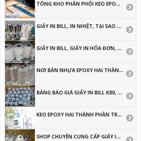
TỔNG KHO PHÂN PHỐI KEO EPOXY GIÁ RẺ, GIAO HÀNG NHANH, SHIP COD, CHÀNH XE.
GIẤY IN BILL, IN NHIỆT, TẠI SAO SỬ DỤNG GIẤY IN BILL CHO VIỆC KINH DOANH.
GIẤY IN BILL, GIẤY IN HÓA ĐƠN, ĐỊA CHỈ MUA HÀNG GIÁ RẺ TẠI TP.HCM.
NƠI BÁN NHỰA EPOXY HAI THÀNH PHẦN AB GIÁ RẺ, GIAO HÀNG NHANH.
BẢNG BÁO GIÁ GIẤY IN BILL K80, GIẤY IN NHIỆT GIÁ RẺ
KEO EPOXY HAI THÀNH PHẦN TRONG SUỐT, BẢNG BÁO GIÁ.
SHOP CHUYÊN CUNG CẤP GIẤY IN BIL, GIẤY IN NHIỆT CHẤT LƯỢNG GIÁ RẺ.