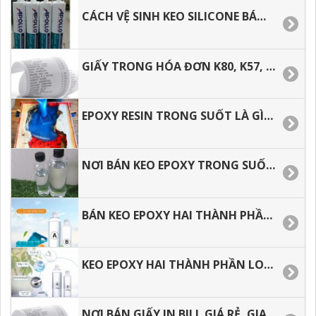
CÁCH VỆ SINH KEO SILICONE BÁM DÍNH TRÊN TAY, TRÊN ÁO.
GIẤY TRONG HÓA ĐƠN K80, K57, GIẤY IN BILL GIÁ RẺ TP. HCM
EPOXY RESIN TRONG SUỐT LÀ GÌ? ĐỊA CHỈ MUA GIÁ TỐT TẠI TP.HCM.
NƠI BÁN KEO EPOXY TRONG SUỐT TẠI TÂN BÌNH, BÌNH TÂN, HÓC MÔN, Q.12. Q.9. THỦ ĐỨC
BÁN KEO EPOXY HAI THÀNH PHẦN TRONG SUỐT TẠI TÂN BÌNH, BÌNH TÂN, HÓC MÔN.
KEO EPOXY HAI THÀNH PHẦN LOẠI 3:1 TRONG XUỐT, ĐỔ BÀN GIÁ TỐT TẠI HÓC MÔN, BÌNH TÂN
NƠI BÁN GIẤY IN BILL GIÁ RẺ, GIAO HÀNG NHANH.