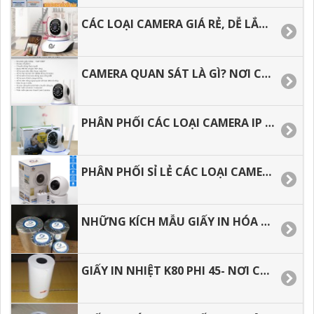
CÁC LOẠI CAMERA GIÁ RẺ, DỄ LẮP DẶT CHO GIA ĐÌNH.
CAMERA QUAN SÁT LÀ GÌ? NƠI CUNG CẤP CAMERA GIÁ RẺ CHO ĐẠI LÝ
PHÂN PHỐI CÁC LOẠI CAMERA IP WIFI GIÁ RẺ TẠI BÌNH DƯƠNG
PHÂN PHỐI SỈ LẺ CÁC LOẠI CAMERA IP WIFI GIÁ RẺ TẠI TP.HCM
NHỮNG KÍCH MẪU GIẤY IN HÓA ĐƠN HIỆN NAY
GIẤY IN NHIỆT K80 PHI 45- NƠI CUNG CẤP GIÁ SỈ.