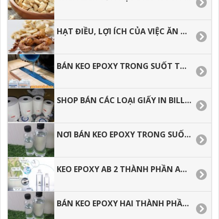
HẠT ĐIỀU, LỢI ÍCH CỦA VIỆC ĂN HẠT ĐIỀU ĐỐI VỚI SỨC KHỎE
BÁN KEO EPOXY TRONG SUỐT TẠI TP.HCM, GIAO HÀNG TOÀN QUỐC.
SHOP BÁN CÁC LOẠI GIẤY IN BILL, GIẤY IN NHIỆT GIÁ RẺ.
NƠI BÁN KEO EPOXY TRONG SUỐT HAI THÀNH PHẦN GIÁ RẺ.
KEO EPOXY AB 2 THÀNH PHẦN AB, EPOXY RESIN ĐỔ MẶT BÀN GIÁ RẺ.
BÁN KEO EPOXY HAI THÀNH PHẦN SỐ LƯỢNG 1 KÝ, 3, KÝ, 5 KÝ, 10 KÝ VÀ SỐ LƯỢNG LỚN.