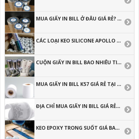
MUA GIẤY IN BILL Ở ĐÂU GIÁ RẺ? GIẤY IN ĐƯỢC SỬ DỤNG NHƯ THẾ NÀO.
CÁC LOẠI KEO SILICONE APOLLO HIỆN NAY, LIÊN HỆ MUA HÀNG SỈ LẺ
CUỘN GIẤY IN BILL BAO NHIÊU TIỀN, ĐỊA CHỈ MUA SỈ LẺ TẠI HCM
MUA GIẤY IN BILL K57 GIÁ RẺ TẠI HCM, GIAO HÀNG NHANH
ĐỊA CHỈ MUA GIẤY IN BILL GIÁ RẺ, GIAO HÀNG NHANH MUA BAO NHIÊU CŨNG CÓ.
KEO EPOXY TRONG SUỐT GIÁ BAO NHIÊU, ĐỊA CHỈ MUA HÀNG GIÁ RẺ TẠI HCM.