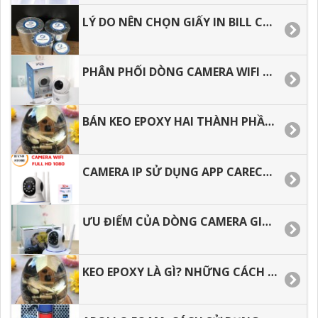
LÝ DO NÊN CHỌN GIẤY IN BILL CHO VIỆC KINH DOANH.
PHÂN PHỐI DÒNG CAMERA WIFI 360, HƯỚNG DẪN CÀI ĐẶT CHI TIẾT.
BÁN KEO EPOXY HAI THÀNH PHẦN, SHIP CODE TOÀN QUỐC.
CAMERA IP SỬ DỤNG APP CARECAM, DÒNG CAMERA THẾ HỆ MỚI.
ƯU ĐIỂM CỦA DÒNG CAMERA GIÁ RẺ CÓ TỐT KHÔNG.
KEO EPOXY LÀ GÌ? NHỮNG CÁCH PHA KEO EPOXY ĐÚNG CÁCH