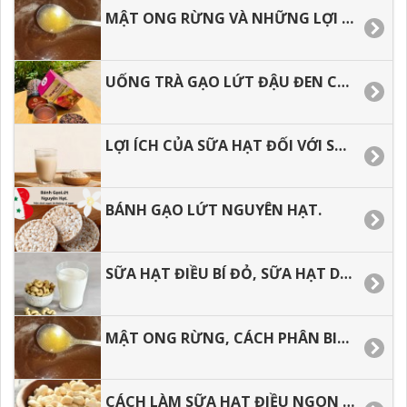
MẬT ONG RỪNG VÀ NHỮNG LỢI ÍCH KHI SỬ DỤNG
UỐNG TRÀ GẠO LỨT ĐẬU ĐEN CÓ TÁC DỤNG GÌ, THƯỜNG XUYÊN SỬ DỤNG CÓ TỐT KHÔNG?
LỢI ÍCH CỦA SỮA HẠT ĐỐI VỚI SỨC KHỎE
BÁNH GẠO LỨT NGUYÊN HẠT.
SỮA HẠT ĐIỀU BÍ ĐỎ, SỮA HẠT DINH DƯỠNG CHO BẠN.
MẬT ONG RỪNG, CÁCH PHÂN BIỆT MẬT ONG RỪNG VÀ MẬT ONG NUÔI.
CÁCH LÀM SỮA HẠT ĐIỀU NGON TẠI NHÀ