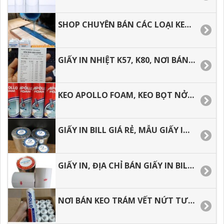
SHOP CHUYÊN BÁN CÁC LOẠI KEO EPOXY TRONG SUỐT.
GIẤY IN NHIỆT K57, K80, NƠI BÁN GIÁ RẺ TẠI TP.HCM.
KEO APOLLO FOAM, KEO BỌT NỞ TRƯƠNG.
GIẤY IN BILL GIÁ RẺ, MẪU GIẤY IN CẢM NHIỆT THÔNG DỤNG.
GIẤY IN, ĐỊA CHỈ BÁN GIẤY IN BILL, IN NHIỆT K57, K80 GIÁ RẺ.
NƠI BÁN KEO TRÁM VẾT NỨT TƯỜNG, NGOÀI TRỜI APOLLO SILICONE A300.