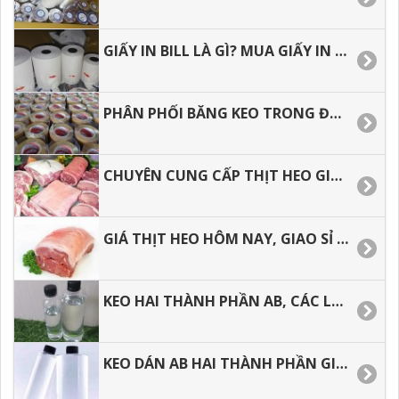
GIẤY IN BILL LÀ GÌ? MUA GIẤY IN NHIỆT Ở ĐÂU GIÁ RẺ.
PHÂN PHỐI BĂNG KEO TRONG ĐỤC ĐỂ GÓI HÀNG HÓA.
CHUYÊN CUNG CẤP THỊT HEO GIÁ SỈ TẠI HỒ CHÍ MINH
GIÁ THỊT HEO HÔM NAY, GIAO SỈ TẬN NƠI TẠI HỒ CHÍ MINH.
KEO HAI THÀNH PHẦN AB, CÁC LỖI THƯỜNG GẶP TRONG QUÁ TRÌNH THI CÔNG.
KEO DÁN AB HAI THÀNH PHẦN GIÁ TỐT TẠI TP.HCM.