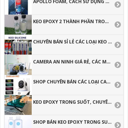
APOLLO FOAM, CÁCH SỬ DỤNG ĐÚNG CÁCH, HIỆU QUẢ, TIẾT KIỆM
KEO EPOXY 2 THÀNH PHẦN TRONG SUỐT, THOÁT KHÍ TỐT, CHỊU NHIỆT.
CHUYÊN BÁN SỈ LẺ CÁC LOẠI KEO APOLLO SILICONE A300, A500,A600.
CAMERA AN NINH GIÁ RẺ, CÁC MẪU CAMERA DƯỚI 500 NGÀN CÓ TỐT KHÔNG.
SHOP CHUYÊN BÁN CÁC LOẠI CAMERA AN NINH GIÁ RẺ.
KEO EPOXY TRONG SUỐT, CHUYÊN BÁN KEO ĐỔ MẶT BÀN.
SHOP BÁN KEO EPOXY TRONG SUỐT ĐỔ MẶT BÀN TẠI TP.HCM