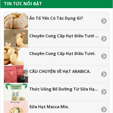
TIN TỨC NỔI BẬT
Ăn Tổ Yến Có Tác Dụng Gì?
Chuyên Cung Cấp Hạt Điều Tươi Gía Tận Xưởng.
Chuyên Cung Cấp Hạt Điều Tươi.
CÂU CHUYỆN VỀ HẠT ARABICA.
Thức Uống Bổ Dưỡng Từ Sữa Hạt Dành Cho Các Bé.
Sữa Hạt Macca Mix.