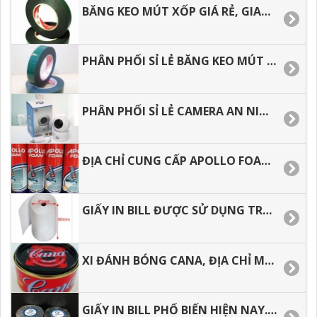
BĂNG KEO MÚT XỐP GIÁ RẺ, GIAO HÀNG TOÀN QUỐC.
PHÂN PHỐI SỈ LẺ BĂNG KEO MÚT XỐP, GIAO HÀNG NHANH.
PHÂN PHỐI SỈ LẺ CAMERA AN NINH TRONG NHÀ DƯỚI 500 NGÀN
ĐỊA CHỈ CUNG CẤP APOLLO FOAM GIÁ RẺ TẠI HCM
GIẤY IN BILL ĐƯỢC SỬ DỤNG TRONG KINH DOANH HIỆN NAY, CÁCH BẢO QUẢN GIẤY IN BILL.
XI ĐÁNH BÓNG CANA, ĐỊA CHỈ MUA Ở ĐÂU GIÁ RẺ.
GIẤY IN BILL PHỔ BIẾN HIỆN NAY. TƯ VẤN MẪU GIẤY PHÙ HỌP