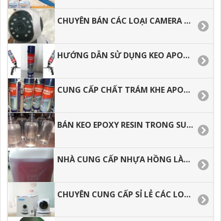
CHUYÊN BÁN CÁC LOẠI CAMERA WIFI AN NINH TRONG NHÀ GIÁ RẺ.
HƯỚNG DẪN SỬ DỤNG KEO APOLLO FOAM ĐÚNG CÁCH, TIẾT KIỆM.
CUNG CẤP CHẤT TRÁM KHE APOLLO FOAM GIÁ RẺ, GIAO HÀNG NHANH
BÁN KEO EPOXY RESIN TRONG SUỐT ĐỔ BÀN, LÀM TRANG SỨC GIÁ TỐT
NHÀ CUNG CẤP NHỰA HỒNG LÀM KHUÔN, CHỐNG THẤM CAO CẤP.
CHUYÊN CUNG CẤP SỈ LẺ CÁC LOẠI CAMERA WIFI TRONG NHÀ HÌNH ẢNH SẮC NÉT.