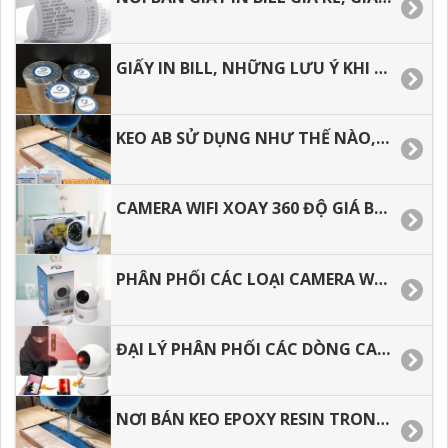
GIẤY IN BILL, NHỮNG LƯU Ý KHI CHỌN MUA GIẤY IN HÓA ĐƠN.
KEO AB SỬ DỤNG NHƯ THẾ NÀO, CÁCH PHA KEO EPOXY RESIN ĐÚNG CÁCH.
CAMERA WIFI XOAY 360 ĐỘ GIÁ BAO NHIÊU TIỀN, ĐỊA CHỈ MUA GIÁ RẺ TẠI TP.HCM
PHÂN PHỐI CÁC LOẠI CAMERA WIFI AN NINH XOAY 360 ĐỘ GIÁ RẺ.
ĐẠI LÝ PHÂN PHỐI CÁC DÒNG CAMERA WIFI GIÁ RẺ TẠI TP.HCM­­
NƠI BÁN KEO EPOXY RESIN TRONG SUỐT LÀM ĐỒ HANDMADE