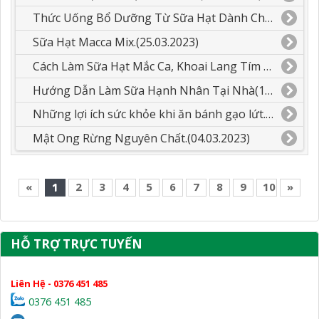
Thức Uống Bổ Dưỡng Từ Sữa Hạt Dành Cho Các Bé.(26.03.2023)
Sữa Hạt Macca Mix.(25.03.2023)
Cách Làm Sữa Hạt Mắc Ca, Khoai Lang Tím Mix Dừa.(23.03.2023)
Hướng Dẫn Làm Sữa Hạnh Nhân Tại Nhà(14.03.2023)
Những lợi ích sức khỏe khi ăn bánh gạo lứt.(12.03.2023)
Mật Ong Rừng Nguyên Chất.(04.03.2023)
«
1
2
3
4
5
6
7
8
9
10
»
HỖ TRỢ TRỰC TUYẾN
Liên Hệ - 0376 451 485
0376 451 485