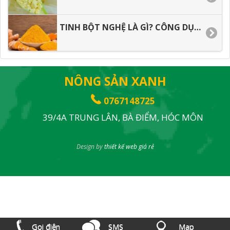
TINH BỘT NGHỆ LÀ GÌ? CÔNG DỤNG TINH BỘT NGHỆ
NÔNG SẢN XANH
0767148725
39/4A TRUNG LÂN, BÀ ĐIỂM, HÓC MÔN
Design by
thiết kế web giá rẻ
Gọi điện
SMS
Map