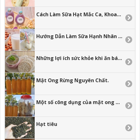
Cách Làm Sữa Hạt Mắc Ca, Khoai Lang Tím Mix Dừa.
Hướng Dẫn Làm Sữa Hạnh Nhân Tại Nhà
Những lợi ích sức khỏe khi ăn bánh gạo lứt.
Mật Ong Rừng Nguyên Chất.
Một số công dụng của mật ong đối với sức khỏe
Hạt tiêu