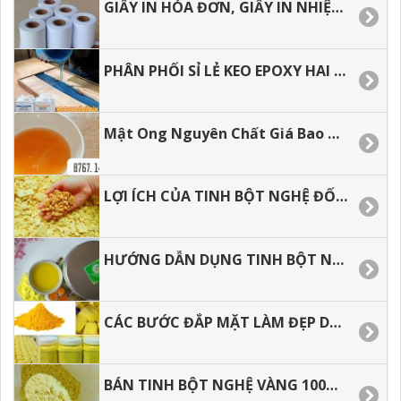
GIẤY IN HÓA ĐƠN, GIẤY IN NHIỆT GIÁ RẺ
PHÂN PHỐI SỈ LẺ KEO EPOXY HAI THÀNH PHẦN ĐỔ BÀN, ĐỔ KHUÔN.
Mật Ong Nguyên Chất Giá Bao Nhiêu 1 LÍT
LỢI ÍCH CỦA TINH BỘT NGHỆ ĐỐI VỚI SỨC KHỎE
HƯỚNG DẪN DỤNG TINH BỘT NGHỆ HIỆU QUẢ TỐT NHẤT
CÁC BƯỚC ĐẮP MẶT LÀM ĐẸP DA VỚI TÍNH BỘT NGHỆ
BÁN TINH BỘT NGHỆ VÀNG 100% NGUYÊN CHẤT KHÔNG PHA TRỘN