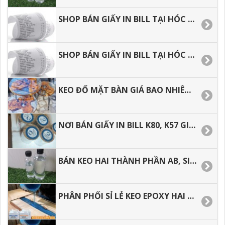
SHOP BÁN GIẤY IN BILL TẠI HÓC MÔN, BÌNH TÂN, TÂN BÌNH, TÂN PHÚ.
SHOP BÁN GIẤY IN BILL TẠI HÓC MÔN, BÌNH TÂN, TÂN BÌNH, TÂN PHÚ.
KEO ĐỔ MẶT BÀN GIÁ BAO NHIÊU, ĐỊA CHỈ BÁN KEO GIÁ RẺ TẠI Q8, Q.7. Q.5.
NƠI BÁN GIẤY IN BILL K80, K57 GIÁ RẺ TẠI TP.HCM.
BÁN KEO HAI THÀNH PHẦN AB, SIÊU TRONG SIÊU CỨNG GIÁ RẺ.
PHÂN PHỐI SỈ LẺ KEO EPOXY HAI THÀNH PHẦN TẠI HÓC MÔN, BÌNH TÂN, BÌNH CHÁNH.