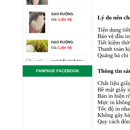
GẠO RUỘNG.
Lý do nên chọ
Liên hệ
Giá:
HƯỚNG DẪN DỤNG
Tiện dụng tiế
TINH BỘT NGHỆ HIỆU
Bảo vệ đầu in
QUẢ TỐT NHẤT
Tiết kiệm thờ
GẠO RUỘNG.
Liên hệ
Giá:
Thanh toán kị
CÁC BƯỚC ĐẮP MẶT
Quảng bá chi 
LÀM ĐẸP DA VỚI TÍNH
BỘT NGHỆ
HẠT ĐIỀU PHÔ MAI
Liên hệ
Giá:
Thông tin sả
FANPAGE FACEBOOK
BÁN TINH BỘT NGHỆ
HẠT ĐIỀU TỎI ỚT
VÀNG 100% NGUYÊN
Chất liệu giấ
Liên hệ
Giá:
CHẤT KHÔNG PHA
Bề mặt giấy i
TRỘN
Bản in hiện rõ
HẠT ĐIỀU RANG MUỐI
TINH BỘT NGHỆ LÀ
NGUYÊN VỎ
Mực in không
GÌ? CÔNG DỤNG TINH
Liên hệ
Giá:
Tốc độ i
BỘT NGHỆ
Không gây bà
TIÊU ĐEN
Quy cách đón
Ăn Tổ Yến Có Tác
Liên hệ
Giá:
Dụng Gì?