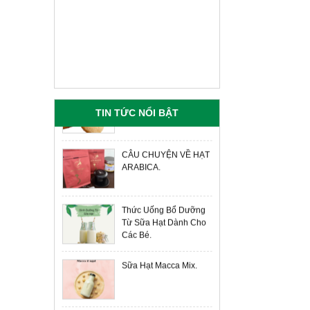
SƯỜN NON HEO
Chuyên Cung Cấp Hạt
Liên hệ
Giá:
Điều Tươi Gía Tận
Xưởng.
BẮP GIÒ HEO
Liên hệ
Giá:
Chuyên Cung Cấp Hạt
Điều Tươi.
TIN TỨC NỔI BẬT
THỊT VAI
Liên hệ
Giá:
CÂU CHUYỆN VỀ HẠT
THỊT CỐT LẾT HEO
ARABICA.
Liên hệ
Giá:
THỊT BA RỌI
Thức Uống Bổ Dưỡng
Liên hệ
Giá:
Từ Sữa Hạt Dành Cho
Các Bé.
TỔ YẾN NHUNG
HƯƠU ANBINEST
Sữa Hạt Macca Mix.
400.000 đ
Giá: