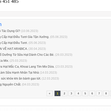
6 451 485
n
ó Tác Dụng Gì?
(10.06.2023)
 Cấp Hạt Điều Tươi Gía Tận Xưởng.
(05.06.2023)
 Cấp Hạt Điều Tươi.
(05.06.2023)
 VỀ HẠT ARABICA.
(30.04.2023)
ổ Dưỡng Từ Sữa Hạt Dành Cho Các Bé.
(26.03.2023)
a Mix.
(25.03.2023)
a Hạt Mắc Ca, Khoai Lang Tím Mix Dừa.
(23.03.2023)
àm Sữa Hạnh Nhân Tại Nhà
(14.03.2023)
 sức khỏe khi ăn bánh gạo lứt.
(12.03.2023)
g Nguyên Chất.
(04.03.2023)
«
1
2
3
4
5
6
7
8