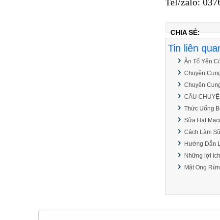
Tel/zalo: 037
MẬT ONG RỪNG,
CÁCH PHÂN BIỆT MẬT
CHIA SẺ:
ONG RỪNG VÀ MẬT
ONG NUÔI.
Tin liên qua
CÁCH LÀM SỮA HẠT
Ăn Tổ Yến C
ĐIỀU NGON TẠI NHÀ
Chuyên Cung
Chuyên Cung
CÂU CHUYỆN
HẠT ĐIỀU, LỢI ÍCH
Thức Uống B
CỦA VIỆC ĂN HẠT
ĐIỀU ĐỐI VỚI SỨC
Sữa Hạt Macc
KHỎE
Cách Làm Sữ
Hướng Dẫn L
BÁN KEO EPOXY
TRONG SUỐT TẠI
Những lợi ích
TP.HCM, GIAO HÀNG
Mật Ong Rừn
TOÀN QUỐC.
SHOP BÁN CÁC LOẠI
GIẤY IN BILL, GIẤY IN
NHIỆT GIÁ RẺ.