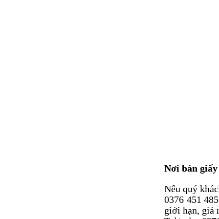
MẬT ONG RỪNG VÀ
NHỮNG LỢI ÍCH KHI
SỬ DỤNG
UỐNG TRÀ GẠO LỨT
ĐẬU ĐEN CÓ TÁC
DỤNG GÌ, THƯỜNG
XUYÊN SỬ DỤNG CÓ
TỐT KHÔNG?
LỢI ÍCH CỦA SỮA HẠT
ĐỐI VỚI SỨC KHỎE
BÁNH GẠO LỨT
NGUYÊN HẠT.
Nơi bán giấy i
Nếu quý khách
SỮA HẠT ĐIỀU BÍ ĐỎ,
0376 451 485 
SỮA HẠT DINH
giới hạn, giá 
DƯỠNG CHO BẠN.