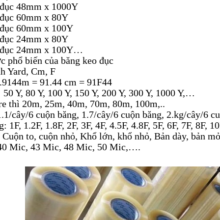
ục 48mm x 1000Y
ục 60mm x 80Y
ục 60mm x 100Y
ục 24mm x 80Y
đục 24mm x 100Y…
c phổ biến của băng keo đục
 Yard, Cm, F
144m = 91.44 cm = 91F44
0 Y, 80 Y, 100 Y, 150 Y, 200 Y, 300 Y, 1000 Y,…
thì 20m, 25m, 40m, 70m, 80m, 100m,..
cây/6 cuộn băng, 1.7/cây/6 cuộn băng, 2.kg/cây/6 c
F, 1.2F, 1.8F, 2F, 3F, 4F, 4.5F, 4.8F, 5F, 6F, 7F, 8F, 
ộn to, cuộn nhỏ, Khổ lớn, khổ nhỏ, Bản dày, bản 
 Mic, 43 Mic, 48 Mic, 50 Mic,….