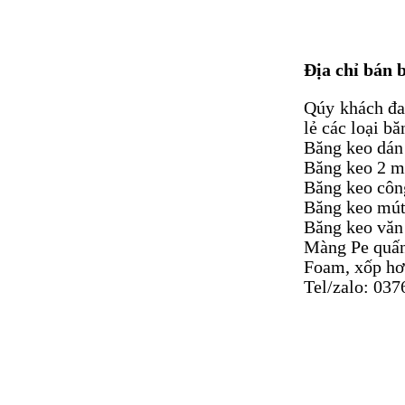
MẬT ONG RỪNG VÀ
NHỮNG LỢI ÍCH KHI
Địa chỉ bán 
SỬ DỤNG
Qúy khách đan
UỐNG TRÀ GẠO LỨT
lẻ các loại b
ĐẬU ĐEN CÓ TÁC
Băng keo dán
DỤNG GÌ, THƯỜNG
XUYÊN SỬ DỤNG CÓ
Băng keo 2 m
TỐT KHÔNG?
Băng keo công
Băng keo mút
LỢI ÍCH CỦA SỮA HẠT
Băng keo văn
ĐỐI VỚI SỨC KHỎE
Màng Pe quấn
Foam, xốp hơi
Tel/zalo: 037
BÁNH GẠO LỨT
NGUYÊN HẠT.
SỮA HẠT ĐIỀU BÍ ĐỎ,
SỮA HẠT DINH
DƯỠNG CHO BẠN.