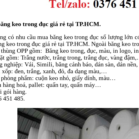
băng keo trong đục giá rẻ tại TP.HCM.
g có nhu cầu mua băng keo trong đục số lượng lớn có 
ăng keo trong đục giá rẻ tại TP.HCM. Ngoài băng keo tr
 thùng OPP gồm: Băng keo trong, đục, màu, in logo, i
ặt gồm: Trắng nước, trắng trong, trắng đục, vàng đậm
 nghiệp: Vải, Simili, băng cảnh báo, dán sàn, dán nề
 xốp: đen, trắng, xanh, đỏ, đa dạng màu,…
 phòng phẩm: cuộn keo nhỏ, giấy dính, màu…
 hàng hoá, pallet: quấn tay, quấn máy…
 gói hàng.
6 451 485.