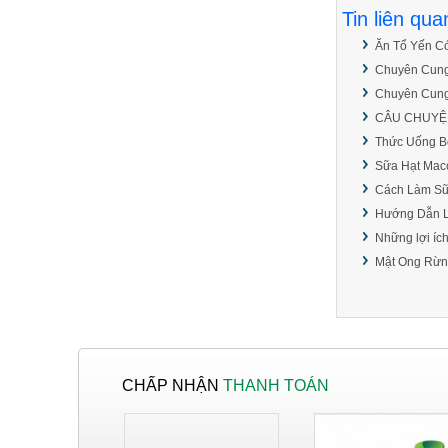
Tin liên qua
NƠI BÁN KEO EPOXY
TRONG SUỐT HAI
Ăn Tổ Yến C
THÀNH PHẦN GIÁ RẺ.
Chuyên Cung
Chuyên Cung
KEO EPOXY AB 2
CÂU CHUYỆN
THÀNH PHẦN AB,
EPOXY RESIN ĐỔ MẶT
Thức Uống B
BÀN GIÁ RẺ.
Sữa Hạt Macc
Cách Làm Sữ
BÁN KEO EPOXY HAI
Hướng Dẫn L
THÀNH PHẦN SỐ
LƯỢNG 1 KÝ, 3, KÝ, 5
Những lợi ích
KÝ, 10 KÝ VÀ SỐ
Mật Ong Rừn
LƯỢNG LỚN.
SHOP BÁN GIẤY IN
BILL TẠI HÓC MÔN,
BÌNH TÂN, TÂN BÌNH,
TÂN PHÚ.
CHẤP NHẬN
THANH TOÁN
SHOP BÁN GIẤY IN
BILL TẠI HÓC MÔN,
BÌNH TÂN, TÂN BÌNH,