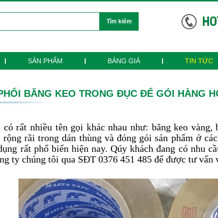
Tìm kiếm
SẢN PHẨM
BẢNG GIÁ
TIN TỨC
PHỐI BĂNG KEO TRONG ĐỤC ĐỂ GÓI HÀNG H
 có rất nhiều tên gọi khác nhau như: băng keo vàng,
 rộng rãi trong dán thùng và đóng gói sản phẩm ở các
dụng rất phổ biến hiện nay. Qúy khách đang có nhu cầ
ông ty chúng tôi qua SĐT 0376 451 485 để được tư vấn 