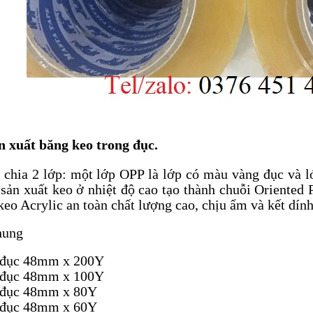
 xuất băng keo trong đục.
 chia 2 lớp: một lớp OPP là lớp có màu vàng đục và l
 sản xuất keo ở nhiệt độ cao tạo thành chuỗi Oriented 
keo Acrylic an toàn chất lượng cao, chịu ẩm và kết dín
hung
ục 48mm x 200Y
ục 48mm x 100Y
ục 48mm x 80Y
ục 48mm x 60Y