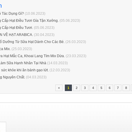
n
ó Tác Dụng Gì?
(10.06.2023)
 Cấp Hạt Điều Tươi Gía Tận Xưởng.
(05.06.2023)
 Cấp Hạt Điều Tươi.
(05.06.2023)
 VỀ HẠT ARABICA.
(30.04.2023)
ổ Dưỡng Từ Sữa Hạt Dành Cho Các Bé.
(26.03.2023)
a Mix.
(25.03.2023)
a Hạt Mắc Ca, Khoai Lang Tím Mix Dừa.
(23.03.2023)
àm Sữa Hạnh Nhân Tại Nhà
(14.03.2023)
 sức khỏe khi ăn bánh gạo lứt.
(12.03.2023)
g Nguyên Chất.
(04.03.2023)
«
1
2
3
4
5
6
7
8