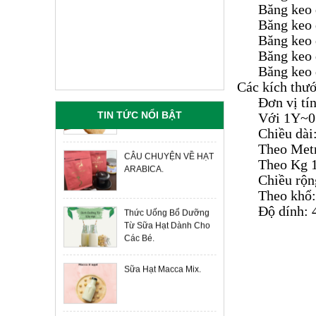
Băng keo đ
Băng keo đ
SƯỜN NON HEO
Băng keo đ
Chuyên Cung Cấp Hạt
Liên hệ
Giá:
Băng keo đ
Điều Tươi Gía Tận
Xưởng.
Băng keo 
BẮP GIÒ HEO
Các kích thướ
Liên hệ
Giá:
Chuyên Cung Cấp Hạt
Đơn vị tính
Điều Tươi.
TIN TỨC NỔI BẬT
Với 1Y~0.9
THỊT VAI
Chiều dài: 5
Liên hệ
Giá:
Theo Metre 
CÂU CHUYỆN VỀ HẠT
Theo Kg 1.1/
THỊT CỐT LẾT HEO
ARABICA.
Liên hệ
Giá:
Chiều rộng: 1
Theo khổ: Cu
THỊT BA RỌI
Độ dính: 40
Thức Uống Bổ Dưỡng
Liên hệ
Giá:
Từ Sữa Hạt Dành Cho
Các Bé.
TỔ YẾN NHUNG
HƯƠU ANBINEST
Sữa Hạt Macca Mix.
400.000 đ
Giá: