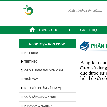
TRANG CHỦ
GIỚI THIỆU
THỊT CỐT LẾT HEO
DANH MỤC SẢN PHẨM
PHÂN 
Liên hệ
Giá:
HẠT ĐIỀU
THỊT BA RỌI
Liên hệ
Băng keo đục
THỊT HEO
Giá:
được sử dụng
GẠO RUỘNG NGUYÊN CÁM
TỔ YẾN NHUNG
đục được sử 
HƯƠU ANBINEST
liên hệ với c
TRÁI CÂY
400.000 đ
Giá:
NHU YẾU PHẨM VÀ GIA VỊ
QUÀ TẶNG SỨC KHỎE
SET 7 NGÀY DINH
DƯỠNG TỪ SỮA HẠT.
KEO CÔNG NGHIỆP