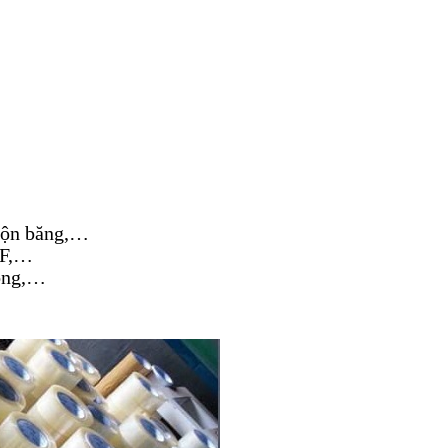
uộn băng,…
10F,…
mỏng,…