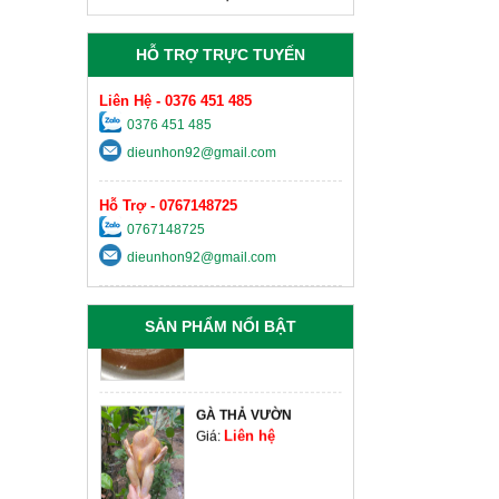
Liên hệ
Giá:
HỖ TRỢ TRỰC TUYẾN
HẠT ĐIỀU TƯƠI TÁCH
VỎ
Liên hệ
Giá:
Liên Hệ - 0376 451 485
0376 451 485
KEO EPOXY AB HAI
dieunhon92@gmail.com
THÀNH PHẦN
Liên hệ
Giá:
Hỗ Trợ - 0767148725
0767148725
MẬT ONG RỪNG
NGUYÊN CHẤT 100%
dieunhon92@gmail.com
Liên hệ
Giá:
SẢN PHẨM NỔI BẬT
GÀ THẢ VƯỜN
Liên hệ
Giá: