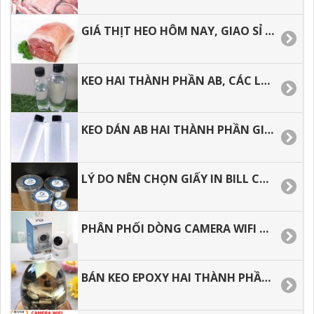
GIÁ THỊT HEO HÔM NAY, GIAO SỈ TẬN NƠI TẠI HỒ CHÍ MINH.
KEO HAI THÀNH PHẦN AB, CÁC LỖI THƯỜNG GẶP TRONG QUÁ TRÌNH THI CÔNG.
KEO DÁN AB HAI THÀNH PHẦN GIÁ TỐT TẠI TP.HCM.
LÝ DO NÊN CHỌN GIẤY IN BILL CHO VIỆC KINH DOANH.
PHÂN PHỐI DÒNG CAMERA WIFI 360, HƯỚNG DẪN CÀI ĐẶT CHI TIẾT.
BÁN KEO EPOXY HAI THÀNH PHẦN, SHIP CODE TOÀN QUỐC.