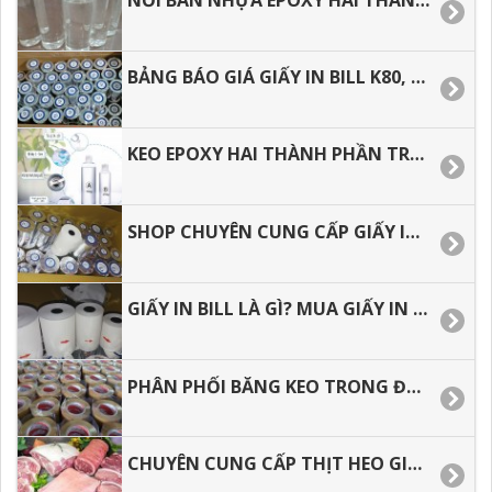
BẢNG BÁO GIÁ GIẤY IN BILL K80, GIẤY IN NHIỆT GIÁ RẺ
KEO EPOXY HAI THÀNH PHẦN TRONG SUỐT, BẢNG BÁO GIÁ.
SHOP CHUYÊN CUNG CẤP GIẤY IN BIL, GIẤY IN NHIỆT CHẤT LƯỢNG GIÁ RẺ.
GIẤY IN BILL LÀ GÌ? MUA GIẤY IN NHIỆT Ở ĐÂU GIÁ RẺ.
PHÂN PHỐI BĂNG KEO TRONG ĐỤC ĐỂ GÓI HÀNG HÓA.
CHUYÊN CUNG CẤP THỊT HEO GIÁ SỈ TẠI HỒ CHÍ MINH