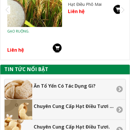
Hạt Điều Phô Mai
Hạt Điều Tỏi Ớt
Liên hệ
Liên hệ
TIN TỨC NỔI BẬT
Ăn Tổ Yến Có Tác Dụng Gì?
Chuyên Cung Cấp Hạt Điều Tươi Gía Tận Xưởng.
Chuyên Cung Cấp Hạt Điều Tươi.