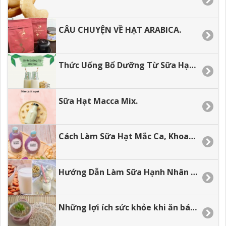
CÂU CHUYỆN VỀ HẠT ARABICA.
Thức Uống Bổ Dưỡng Từ Sữa Hạt Dành Cho Các Bé.
Sữa Hạt Macca Mix.
Cách Làm Sữa Hạt Mắc Ca, Khoai Lang Tím Mix Dừa.
Hướng Dẫn Làm Sữa Hạnh Nhân Tại Nhà
Những lợi ích sức khỏe khi ăn bánh gạo lứt.