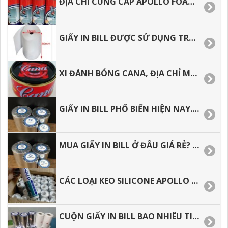
ĐỊA CHỈ CUNG CẤP APOLLO FOAM GIÁ RẺ TẠI HCM
GIẤY IN BILL ĐƯỢC SỬ DỤNG TRONG KINH DOANH HIỆN NAY, CÁCH BẢO QUẢN GIẤY IN BILL.
XI ĐÁNH BÓNG CANA, ĐỊA CHỈ MUA Ở ĐÂU GIÁ RẺ.
GIẤY IN BILL PHỔ BIẾN HIỆN NAY. TƯ VẤN MẪU GIẤY PHÙ HỌP
MUA GIẤY IN BILL Ở ĐÂU GIÁ RẺ? GIẤY IN ĐƯỢC SỬ DỤNG NHƯ THẾ NÀO.
CÁC LOẠI KEO SILICONE APOLLO HIỆN NAY, LIÊN HỆ MUA HÀNG SỈ LẺ
CUỘN GIẤY IN BILL BAO NHIÊU TIỀN, ĐỊA CHỈ MUA SỈ LẺ TẠI HCM