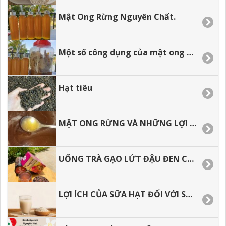
Mật Ong Rừng Nguyên Chất.
Một số công dụng của mật ong đối với sức khỏe
Hạt tiêu
MẬT ONG RỪNG VÀ NHỮNG LỢI ÍCH KHI SỬ DỤNG
UỐNG TRÀ GẠO LỨT ĐẬU ĐEN CÓ TÁC DỤNG GÌ, THƯỜNG XUYÊN SỬ DỤNG CÓ TỐT KHÔNG?
LỢI ÍCH CỦA SỮA HẠT ĐỐI VỚI SỨC KHỎE