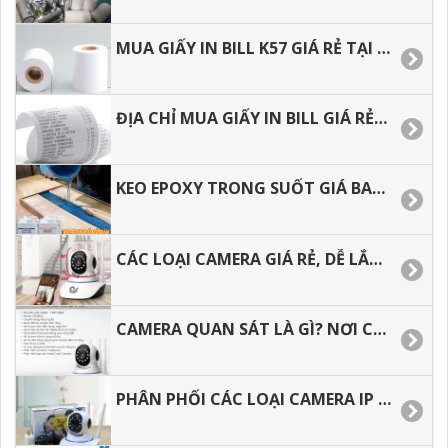
MUA GIẤY IN BILL K57 GIÁ RẺ TẠI HCM, GIAO HÀNG NHANH
ĐỊA CHỈ MUA GIẤY IN BILL GIÁ RẺ, GIAO HÀNG NHANH MUA BAO NHIÊU CŨNG CÓ.
KEO EPOXY TRONG SUỐT GIÁ BAO NHIÊU, ĐỊA CHỈ MUA HÀNG GIÁ RẺ TẠI HCM.
CÁC LOẠI CAMERA GIÁ RẺ, DỄ LẮP DẶT CHO GIA ĐÌNH.
CAMERA QUAN SÁT LÀ GÌ? NƠI CUNG CẤP CAMERA GIÁ RẺ CHO ĐẠI LÝ
PHÂN PHỐI CÁC LOẠI CAMERA IP WIFI GIÁ RẺ TẠI BÌNH DƯƠNG