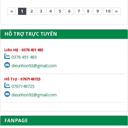
«
1
2
3
4
5
6
7
8
9
10
»
HỖ TRỢ TRỰC TUYẾN
Liên Hệ - 0376 451 485
0376 451 485
dieunhon92@gmail.com
Hỗ Trợ - 0767148725
0767148725
dieunhon92@gmail.com
FANPAGE