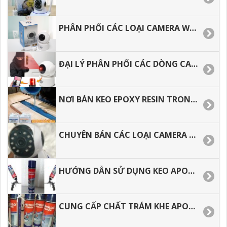
PHÂN PHỐI CÁC LOẠI CAMERA WIFI AN NINH XOAY 360 ĐỘ GIÁ RẺ.
ĐẠI LÝ PHÂN PHỐI CÁC DÒNG CAMERA WIFI GIÁ RẺ TẠI TP.HCM­­
NƠI BÁN KEO EPOXY RESIN TRONG SUỐT LÀM ĐỒ HANDMADE
CHUYÊN BÁN CÁC LOẠI CAMERA WIFI AN NINH TRONG NHÀ GIÁ RẺ.
HƯỚNG DẪN SỬ DỤNG KEO APOLLO FOAM ĐÚNG CÁCH, TIẾT KIỆM.
CUNG CẤP CHẤT TRÁM KHE APOLLO FOAM GIÁ RẺ, GIAO HÀNG NHANH