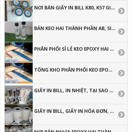
NƠI BÁN GIẤY IN BILL K80, K57 GIÁ RẺ TẠI TP.HCM.
BÁN KEO HAI THÀNH PHẦN AB, SIÊU TRONG SIÊU CỨNG GIÁ RẺ.
PHÂN PHỐI SỈ LẺ KEO EPOXY HAI THÀNH PHẦN TẠI HÓC MÔN, BÌNH TÂN, BÌNH CHÁNH.
TỔNG KHO PHÂN PHỐI KEO EPOXY GIÁ RẺ, GIAO HÀNG NHANH, SHIP COD, CHÀNH XE.
GIẤY IN BILL, IN NHIỆT, TẠI SAO SỬ DỤNG GIẤY IN BILL CHO VIỆC KINH DOANH.
GIẤY IN BILL, GIẤY IN HÓA ĐƠN, ĐỊA CHỈ MUA HÀNG GIÁ RẺ TẠI TP.HCM.
NƠI BÁN NHỰA EPOXY HAI THÀNH PHẦN AB GIÁ RẺ, GIAO HÀNG NHANH.