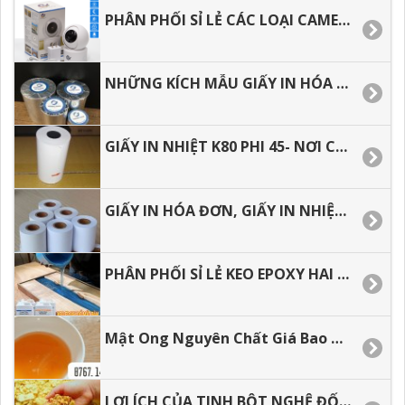
PHÂN PHỐI SỈ LẺ CÁC LOẠI CAMERA IP WIFI GIÁ RẺ TẠI TP.HCM
NHỮNG KÍCH MẪU GIẤY IN HÓA ĐƠN HIỆN NAY
GIẤY IN NHIỆT K80 PHI 45- NƠI CUNG CẤP GIÁ SỈ.
GIẤY IN HÓA ĐƠN, GIẤY IN NHIỆT GIÁ RẺ
PHÂN PHỐI SỈ LẺ KEO EPOXY HAI THÀNH PHẦN ĐỔ BÀN, ĐỔ KHUÔN.
Mật Ong Nguyên Chất Giá Bao Nhiêu 1 LÍT
LỢI ÍCH CỦA TINH BỘT NGHỆ ĐỐI VỚI SỨC KHỎE