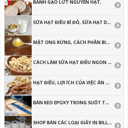
BÁNH GẠO LỨT NGUYÊN HẠT.
SỮA HẠT ĐIỀU BÍ ĐỎ, SỮA HẠT DINH DƯỠNG CHO BẠN.
MẬT ONG RỪNG, CÁCH PHÂN BIỆT MẬT ONG RỪNG VÀ MẬT ONG NUÔI.
CÁCH LÀM SỮA HẠT ĐIỀU NGON TẠI NHÀ
HẠT ĐIỀU, LỢI ÍCH CỦA VIỆC ĂN HẠT ĐIỀU ĐỐI VỚI SỨC KHỎE
BÁN KEO EPOXY TRONG SUỐT TẠI TP.HCM, GIAO HÀNG TOÀN QUỐC.
SHOP BÁN CÁC LOẠI GIẤY IN BILL, GIẤY IN NHIỆT GIÁ RẺ.