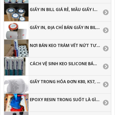
GIẤY IN BILL GIÁ RẺ, MẪU GIẤY IN CẢM NHIỆT THÔNG DỤNG.
GIẤY IN, ĐỊA CHỈ BÁN GIẤY IN BILL, IN NHIỆT K57, K80 GIÁ RẺ.
NƠI BÁN KEO TRÁM VẾT NỨT TƯỜNG, NGOÀI TRỜI APOLLO SILICONE A300.
CÁCH VỆ SINH KEO SILICONE BÁM DÍNH TRÊN TAY, TRÊN ÁO.
GIẤY TRONG HÓA ĐƠN K80, K57, GIẤY IN BILL GIÁ RẺ TP. HCM
EPOXY RESIN TRONG SUỐT LÀ GÌ? ĐỊA CHỈ MUA GIÁ TỐT TẠI TP.HCM.