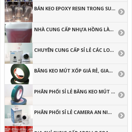
BÁN KEO EPOXY RESIN TRONG SUỐT ĐỔ BÀN, LÀM TRANG SỨC GIÁ TỐT
NHÀ CUNG CẤP NHỰA HỒNG LÀM KHUÔN, CHỐNG THẤM CAO CẤP.
CHUYÊN CUNG CẤP SỈ LẺ CÁC LOẠI CAMERA WIFI TRONG NHÀ HÌNH ẢNH SẮC NÉT.
BĂNG KEO MÚT XỐP GIÁ RẺ, GIAO HÀNG TOÀN QUỐC.
PHÂN PHỐI SỈ LẺ BĂNG KEO MÚT XỐP, GIAO HÀNG NHANH.
PHÂN PHỐI SỈ LẺ CAMERA AN NINH TRONG NHÀ DƯỚI 500 NGÀN