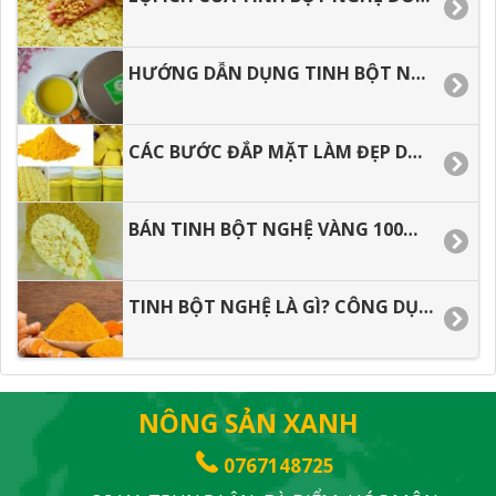
HƯỚNG DẪN DỤNG TINH BỘT NGHỆ HIỆU QUẢ TỐT NHẤT
CÁC BƯỚC ĐẮP MẶT LÀM ĐẸP DA VỚI TÍNH BỘT NGHỆ
BÁN TINH BỘT NGHỆ VÀNG 100% NGUYÊN CHẤT KHÔNG PHA TRỘN
TINH BỘT NGHỆ LÀ GÌ? CÔNG DỤNG TINH BỘT NGHỆ
NÔNG SẢN XANH
0767148725