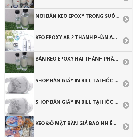
NƠI BÁN KEO EPOXY TRONG SUỐT HAI THÀNH PHẦN GIÁ RẺ.
KEO EPOXY AB 2 THÀNH PHẦN AB, EPOXY RESIN ĐỔ MẶT BÀN GIÁ RẺ.
BÁN KEO EPOXY HAI THÀNH PHẦN SỐ LƯỢNG 1 KÝ, 3, KÝ, 5 KÝ, 10 KÝ VÀ SỐ LƯỢNG LỚN.
SHOP BÁN GIẤY IN BILL TẠI HÓC MÔN, BÌNH TÂN, TÂN BÌNH, TÂN PHÚ.
SHOP BÁN GIẤY IN BILL TẠI HÓC MÔN, BÌNH TÂN, TÂN BÌNH, TÂN PHÚ.
KEO ĐỔ MẶT BÀN GIÁ BAO NHIÊU, ĐỊA CHỈ BÁN KEO GIÁ RẺ TẠI Q8, Q.7. Q.5.