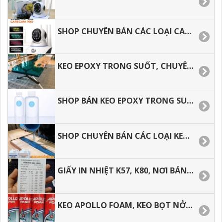
SHOP CHUYÊN BÁN CÁC LOẠI CAMERA AN NINH GIÁ RẺ.
KEO EPOXY TRONG SUỐT, CHUYÊN BÁN KEO ĐỔ MẶT BÀN.
SHOP BÁN KEO EPOXY TRONG SUỐT ĐỔ MẶT BÀN TẠI TP.HCM
SHOP CHUYÊN BÁN CÁC LOẠI KEO EPOXY TRONG SUỐT.
GIẤY IN NHIỆT K57, K80, NƠI BÁN GIÁ RẺ TẠI TP.HCM.
KEO APOLLO FOAM, KEO BỌT NỞ TRƯƠNG.