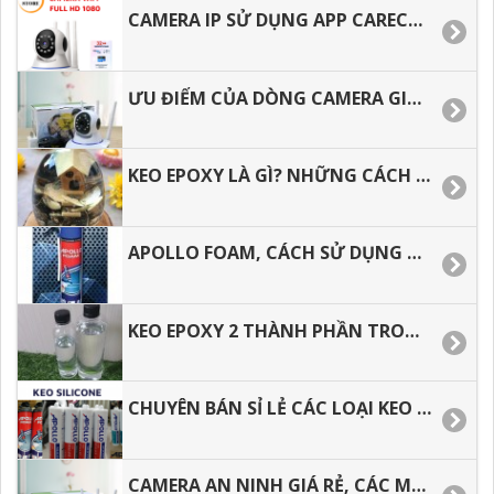
CAMERA IP SỬ DỤNG APP CARECAM, DÒNG CAMERA THẾ HỆ MỚI.
ƯU ĐIỂM CỦA DÒNG CAMERA GIÁ RẺ CÓ TỐT KHÔNG.
KEO EPOXY LÀ GÌ? NHỮNG CÁCH PHA KEO EPOXY ĐÚNG CÁCH
APOLLO FOAM, CÁCH SỬ DỤNG ĐÚNG CÁCH, HIỆU QUẢ, TIẾT KIỆM
KEO EPOXY 2 THÀNH PHẦN TRONG SUỐT, THOÁT KHÍ TỐT, CHỊU NHIỆT.
CHUYÊN BÁN SỈ LẺ CÁC LOẠI KEO APOLLO SILICONE A300, A500,A600.
CAMERA AN NINH GIÁ RẺ, CÁC MẪU CAMERA DƯỚI 500 NGÀN CÓ TỐT KHÔNG.