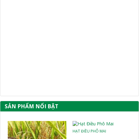
SẢN PHẨM NỔI BẬT
HẠT ĐIỀU PHÔ MAI
HẠT ĐIỀU TỎI ỚT